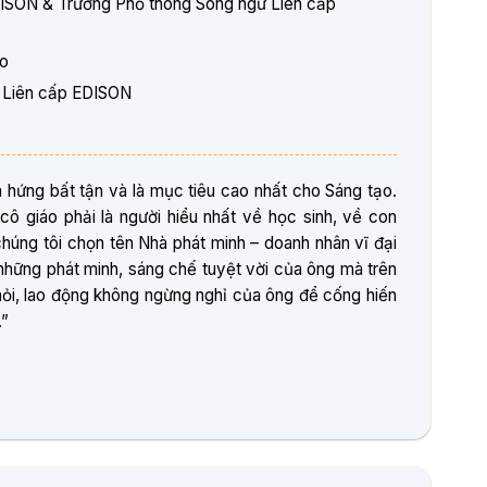
DISON & Trường Phổ thông Song ngữ Liên cấp
ạo
g Liên cấp EDISON
hứng bất tận và là mục tiêu cao nhất cho Sáng tạo.
 cô giáo phải là người hiểu nhất về học sinh, về con
chúng tôi chọn tên Nhà phát minh – doanh nhân vĩ đại
những phát minh, sáng chế tuyệt vời của ông mà trên
ọc hỏi, lao động không ngừng nghỉ của ông để cống hiến
.”