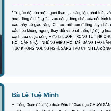
“Từ góc độ của một người tham gia sáng lập, phát triển và
hoạt động ở những lĩnh vực năng động nhất của nền kinh tế
các thầy cô giáo rằng: Chỉ có một con đường duy nhất đ
cầu hóa không ngừng thay đổi và phát triển, tự động hóa v
cạnh của cuộc sống – đó là LUÔN TRONG TƯ THẾ C
HỎI, CẬP NHẬT NHỮNG ĐIỀU MỚI MẺ, SÁNG TẠO BẰNG
TỤC KHÔNG NGỪNG NGHỈ. SÁNG TẠO CHÍNH LÀ ĐỘNG
Bà Lê Tuệ Minh
Tổng Giám đốc Tập đoàn Đầu tư Giáo dục CHUỖI S