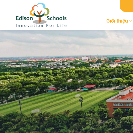
Chuyển
đến
nội
Giới thiệu
dung