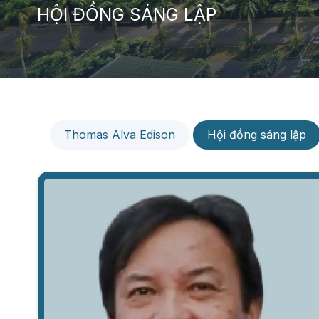
HỘI ĐỒNG SÁNG LẬP
Thomas Alva Edison
Hội đồng sáng lập