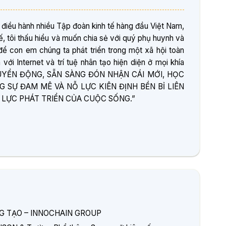
 điều hành nhiều Tập đoàn kinh tế hàng đầu Việt Nam,
, tôi thấu hiểu và muốn chia sẻ với quý phụ huynh và
ể con em chúng ta phát triển trong một xã hội toàn
ới Internet và trí tuệ nhân tạo hiện diện ở mọi khía
HUYỂN ĐỘNG, SẴN SÀNG ĐÓN NHẬN CÁI MỚI, HỌC
 SỰ ĐAM MÊ VÀ NỖ LỰC KIÊN ĐỊNH BỀN BỈ LIÊN
 LỰC PHÁT TRIỂN CỦA CUỘC SỐNG.”
ÁNG TẠO – INNOCHAIN GROUP