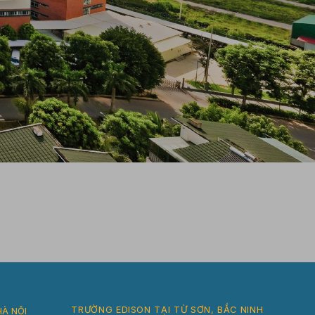
TRƯỜNG EDISON TẠI TỪ SƠN, BẮC NINH
HÀ NỘI