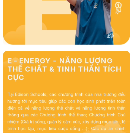
E
ENERGY - NĂNG LƯỢNG
THỂ CHẤT & TINH THẦN TÍCH
CỰC
Tại Edison Schools, các chương trình của nhà trường đều
hướng tới mục tiêu giúp các con học sinh phát triển toàn
diện cả về năng lượng thể chất và năng lượng tinh thần
thông qua các Chương trình thể thao; Chương trình Chủ
nhiệm (Giá trị sống, quản lý cảm xúc, xây dựng mục tiêu, lộ
trình học tập, mục tiêu cuộc sống …); Các dự án chính