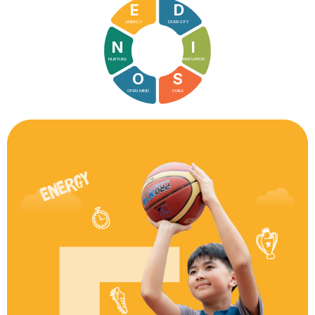
E
D
ENERGY
DIVERSITY
N
I
NURTURE
INNOVATION
O
S
OPEN MIND
SMILE