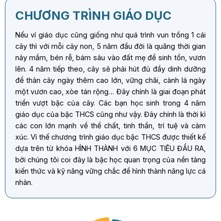
CHƯƠNG TRÌNH GIÁO DỤC
Nếu ví giáo dục cũng giống như quá trình vun trồng 1 cái
cây thì với mỗi cây non, 5 năm đầu đời là quãng thời gian
nảy mầm, bén rễ, bám sâu vào đất mẹ để sinh tồn, vươn
lên. 4 năm tiếp theo, cây sẽ phải hút đủ đầy dinh dưỡng
để thân cây ngày thêm cao lớn, vững chãi, cành lá ngày
một vươn cao, xòe tán rộng… Đây chính là giai đoạn phát
triển vượt bậc của cây. Các bạn học sinh trong 4 năm
giáo dục của bậc THCS cũng như vậy. Đây chính là thời kì
các con lớn mạnh về thể chất, tinh thần, trí tuệ và cảm
xúc. Vì thế chương trình giáo dục bậc THCS được thiết kế
dựa trên từ khóa HÌNH THÀNH với 6 MỤC TIÊU ĐẦU RA,
bởi chúng tôi coi đây là bậc học quan trọng của nền tảng
kiến thức và kỹ năng vững chắc để hình thành năng lực cá
nhân.