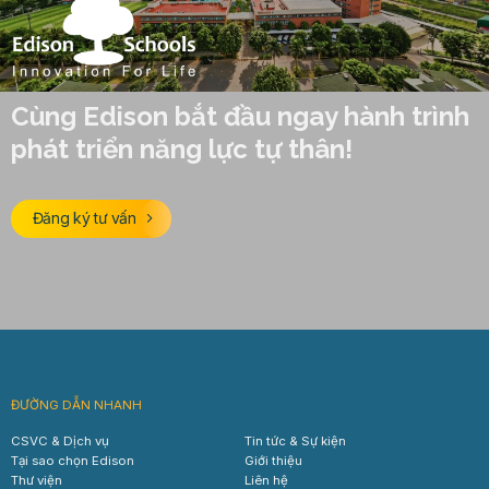
Cùng Edison bắt đầu ngay hành trình
phát triển năng lực tự thân!
Đăng ký tư vấn
ĐƯỜNG DẪN NHANH
CSVC & Dịch vụ
Tin tức & Sự kiện
Tại sao chọn Edison
Giới thiệu
Thư viện
Liên hệ