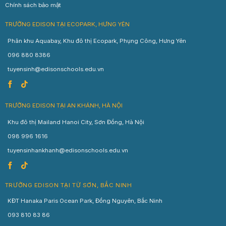
Chính sách bảo mật
TRƯỜNG EDISON TẠI ECOPARK, HƯNG YÊN
Phân khu Aquabay, Khu đô thị Ecopark, Phụng Công, Hưng Yên
096 880 8386
tuyensinh@edisonschools.edu.vn
TRƯỜNG EDISON TẠI AN KHÁNH, HÀ NỘI
Khu đô thị Mailand Hanoi City, Sơn Đồng, Hà Nội
098 996 1616
tuyensinhankhanh@edisonschools.edu.vn
TRƯỜNG EDISON TẠI TỪ SƠN, BẮC NINH
KĐT Hanaka Paris Ocean Park, Đồng Nguyên, Bắc Ninh
093 810 83 86