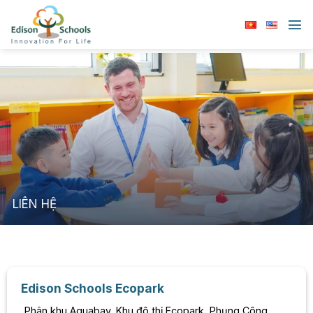
Chuyển
đến
nội
dung
LIÊN HỆ
Edison Schools Ecopark
Phân khu Aquabay, Khu đô thị Ecopark, Phụng Công,