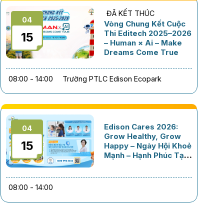
ĐÃ KẾT THÚC
04
Vòng Chung Kết Cuộc
Thi Editech 2025–2026
15
– Human × Ai – Make
Dreams Come True
08:00 - 14:00
Trường PTLC Edison Ecopark
Edison Cares 2026:
04
Grow Healthy, Grow
15
Happy – Ngày Hội Khoẻ
Mạnh – Hạnh Phúc Tại
Edison Schools An
Khánh
08:00 - 14:00