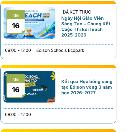
ĐÃ KẾT THÚC
05
Ngày Hội Giáo Viên
Sáng Tạo – Chung Kết
16
Cuộc Thi EdiTeach
2025-2026
08:00 - 12:00
Edison Schools Ecopark
05
Kết quả Học bổng sáng
tạo Edison vòng 3 năm
16
học 2026–2027
08:00 - 12:00