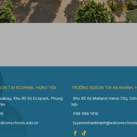
SON TẠI ECOPARK, HƯNG YÊN
TRƯỜNG EDISON TẠI AN KHÁNH, 
uabay, Khu đô thị Ecopark, Phụng
Khu đô thị Mailand Hanoi City, Sơ
Yên
Nội
86
098 996 1616
disonschools.edu.vn
tuyensinhankhanh@edisonschools