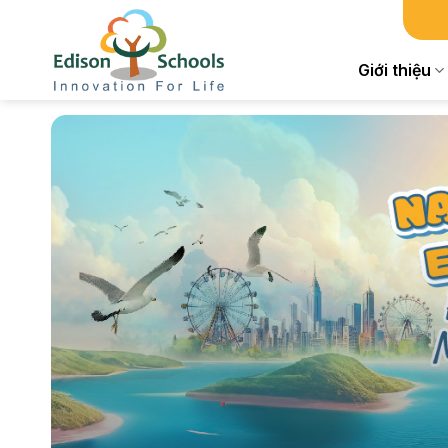
Chuyển
đến
nội
Giới thiệu
dung