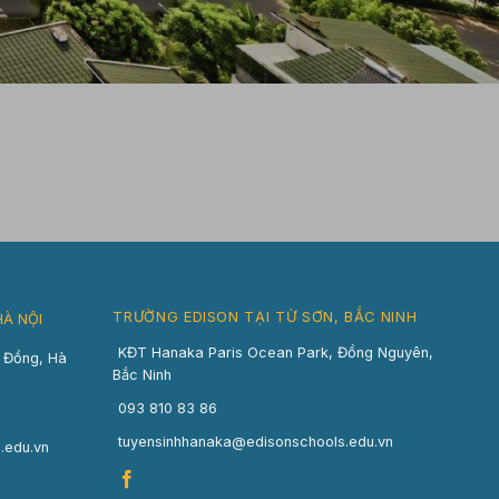
TRƯỜNG EDISON TẠI TỪ SƠN, BẮC NINH
HÀ NỘI
KĐT Hanaka Paris Ocean Park, Đồng Nguyên,
n Đồng, Hà
Bắc Ninh
093 810 83 86
tuyensinhhanaka@edisonschools.edu.vn
.edu.vn