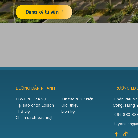
Đăng ký tư vấn
ĐƯỜNG DẪN NHANH
TRƯỜNG EDI
CSVC & Dịch vụ
Tin tức & Sự kiện
Phân khu Aq
Tại sao chọn Edison
Giới thiệu
Công, Hưng 
Thư viện
Liên hệ
096 880 83
Chính sách bảo mật
tuyensinh@e