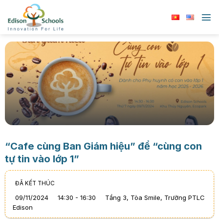
Chuyển
đến
nội
dung
“Cafe cùng Ban Giám hiệu” để “cùng con
tự tin vào lớp 1”
ĐÃ KẾT THÚC
09
/
11
/
2024
14:30 - 16:30
Tầng 3, Tòa Smile, Trường PTLC
Edison