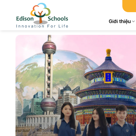
Chuyển
đến
nội
Giới thiệu
dung