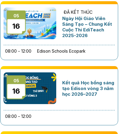
ĐÃ KẾT THÚC
05
Ngày Hội Giáo Viên
Sáng Tạo – Chung Kết
16
Cuộc Thi EdiTeach
2025-2026
08:00 - 12:00
Edison Schools Ecopark
05
Kết quả Học bổng sáng
tạo Edison vòng 3 năm
16
học 2026–2027
08:00 - 12:00