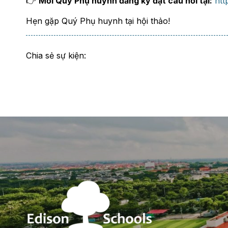
👉
Mời Quý Phụ huynh đăng ký đặt câu hỏi tại:
htt
Hẹn gặp Quý Phụ huynh tại hội thảo!
Chia sẻ sự kiện: