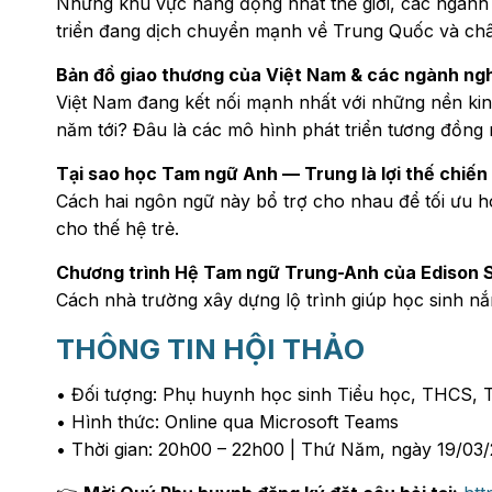
Những khu vực năng động nhất thế giới, các ngành n
triển đang dịch chuyển mạnh về Trung Quốc và ch
Bản đồ giao thương của Việt Nam & các ngành ngh
Việt Nam đang kết nối mạnh nhất với những nền ki
năm tới? Đâu là các mô hình phát triển tương đồng
Tại sao học Tam ngữ Anh — Trung là lợi thế chiến
Cách hai ngôn ngữ này bổ trợ cho nhau để tối ưu h
cho thế hệ trẻ.
Chương trình Hệ Tam ngữ Trung-Anh của Edison S
Cách nhà trường xây dựng lộ trình giúp học sinh n
THÔNG TIN HỘI THẢO
• Đối tượng: Phụ huynh học sinh Tiểu học, THCS, 
• Hình thức: Online qua Microsoft Teams
• Thời gian: 20h00 – 22h00 | Thứ Năm, ngày 19/03