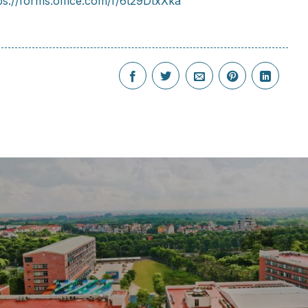
ps://forms.office.com/r/6t29DtxXka