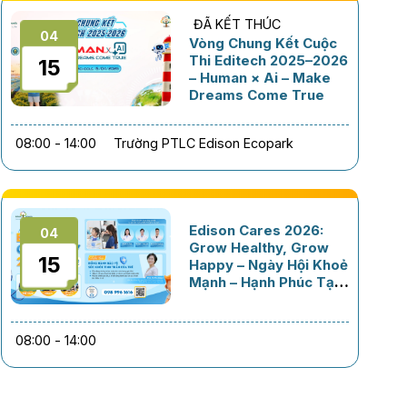
ĐÃ KẾT THÚC
04
Vòng Chung Kết Cuộc
Thi Editech 2025–2026
15
– Human × Ai – Make
Dreams Come True
08:00 - 14:00
Trường PTLC Edison Ecopark
Edison Cares 2026:
04
Grow Healthy, Grow
15
Happy – Ngày Hội Khoẻ
Mạnh – Hạnh Phúc Tại
Edison Schools An
Khánh
08:00 - 14:00