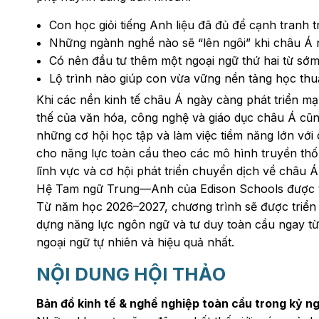
Con học giỏi tiếng Anh liệu đã đủ để cạnh tranh t
Những ngành nghề nào sẽ “lên ngôi” khi châu Á ng
Có nên đầu tư thêm một ngoại ngữ thứ hai từ sớ
Lộ trình nào giúp con vừa vững nền tảng học thu
Khi các nền kinh tế châu Á ngày càng phát triển mạ
thế của văn hóa, công nghệ và giáo dục châu Á cũng
những cơ hội học tập và làm việc tiềm năng lớn với c
cho năng lực toàn cầu theo các mô hình truyền thống
lĩnh vực và cơ hội phát triển chuyển dịch về châu Á
Hệ Tam ngữ Trung—Anh của Edison Schools được thiế
Từ năm học 2026–2027, chương trình sẽ được triển k
dựng năng lực ngôn ngữ và tư duy toàn cầu ngay từ
ngoại ngữ tự nhiên và hiệu quả nhất.
NỘI DUNG HỘI THẢO
Bản đồ kinh tế & nghề nghiệp toàn cầu trong kỷ n