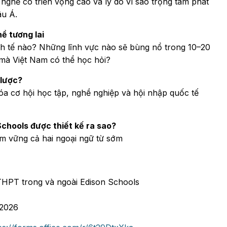
ghề có triển vọng cao và lý do vì sao trọng tâm phát
âu Á.
ề tương lai
nh tế nào? Những lĩnh vực nào sẽ bùng nổ trong 10–20
 mà Việt Nam có thể học hỏi?
 lược?
óa cơ hội học tập, nghề nghiệp và hội nhập quốc tế
chools được thiết kế ra sao?
ắm vững cả hai ngoại ngữ từ sớm
THPT trong và ngoài Edison Schools
/2026