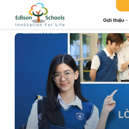
Chuyển
đến
nội
Giới thiệu
dung