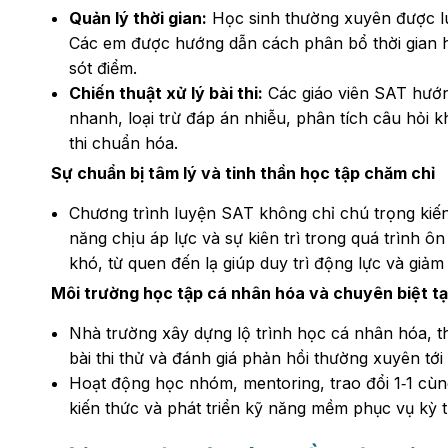
Quản lý thời gian:
Học sinh thường xuyên được luy
Các em được hướng dẫn cách phân bổ thời gian h
sót điểm.
Chiến thuật xử lý bài thi:
Các giáo viên SAT hướng
nhanh, loại trừ đáp án nhiễu, phân tích câu hỏi
thi chuẩn hóa.
Sự chuẩn bị tâm lý và tinh thần học tập chăm chỉ
Chương trình luyện SAT không chỉ chú trọng kiến
năng chịu áp lực và sự kiên trì trong quá trình ô
khó, từ quen đến lạ giúp duy trì động lực và giảm l
Môi trường học tập cá nhân hóa và chuyên biệt tạ
Nhà trường xây dựng lộ trình học cá nhân hóa, the
bài thi thử và đánh giá phản hồi thường xuyên tớ
Hoạt động học nhóm, mentoring, trao đổi 1‑1 cùng
kiến thức và phát triển kỹ năng mềm phục vụ kỳ t