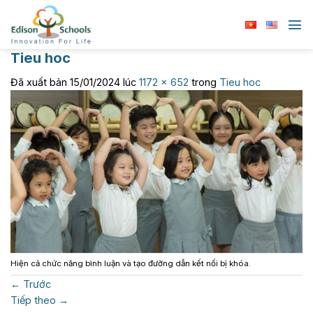
Chuyển
đến
nội
Tieu hoc
dung
Đã xuất bản
15/01/2024
lúc
1172 × 652
trong
Tieu hoc
Hiện cả chức năng bình luận và tạo đường dẫn kết nối bị khóa.
←
Trước
Tiếp theo
→