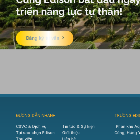
triển năng lực tự thân!
Đăng ký tư vấn
ĐƯỜNG DẪN NHANH
TRƯỜNG EDI
CSVC & Dịch vụ
Tin tức & Sự kiện
Phân khu Aq
Tại sao chọn Edison
Giới thiệu
Công, Hưng 
Thư viện
Liên hệ