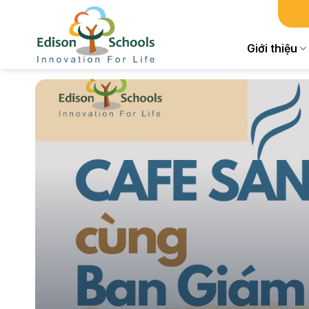
Chuyển
đến
nội
Giới thiệu
dung