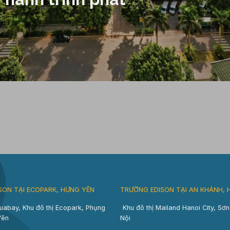
SON TẠI ECOPARK, HƯNG YÊN
TRƯỜNG EDISON TẠI AN KHÁNH, 
uabay, Khu đô thị Ecopark, Phụng
Khu đô thị Mailand Hanoi City, Sơ
Yên
Nội