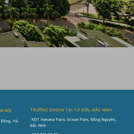
TRƯỜNG EDISON TẠI TỪ SƠN, BẮC NINH
HÀ NỘI
KĐT Hanaka Paris Ocean Park, Đồng Nguyên,
n Đồng, Hà
Bắc Ninh