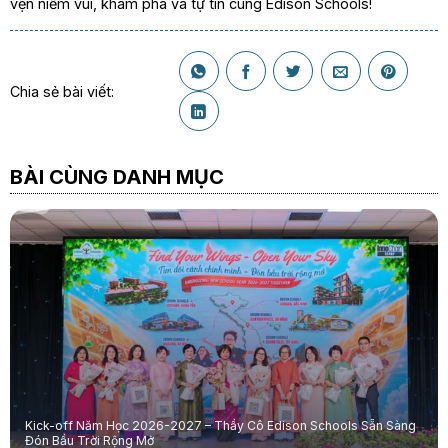
vẹn niềm vui, khám phá và tự tin cùng Edison Schools!
Chia sẻ bài viết:
BÀI CÙNG DANH MỤC
Kick-off Năm Học 2026-2027 – Thầy Cô Edison Schools Sẵn Sàng
Đón Bầu Trời Rộng Mở