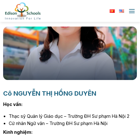
Chuyển
đến
nội
dung
Cô
NGUYỄN THỊ HỒNG DUYÊN
Học vấn:
Thạc sỹ Quản lý Giáo dục – Trường ĐH Sư phạm Hà Nội 2
Cử nhân Ngữ văn – Trường ĐH Sư phạm Hà Nội
Kinh nghiệm: