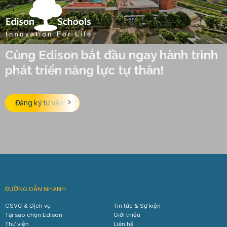
Cùng Edison bắt đầu ngay hành trình
phát triển năng lực tự thân!
Đăng ký tư vấn
ĐƯỜNG DẪN NHANH
CSVC & Dịch vụ
Tin tức & Sự kiện
Tại sao chọn Edison
Giới thiệu
Thư viện
Liên hệ