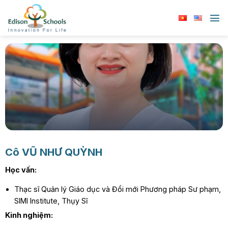
Chuyển
đến
nội
dung
Cô
VŨ NHƯ QUỲNH
Học vấn:
Thạc sĩ Quản lý Giáo dục và Đổi mới Phương pháp Sư phạm,
SIMI Institute, Thụy Sĩ
Kinh nghiệm: