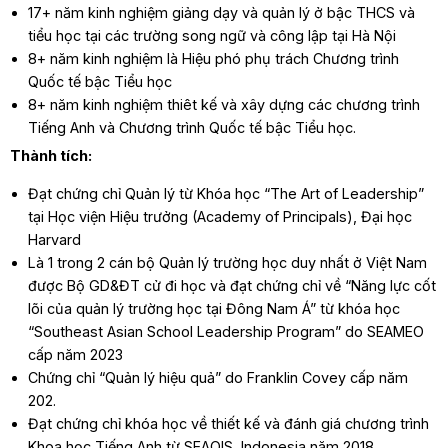
17+ năm kinh nghiệm giảng dạy và quản lý ở bậc THCS và
tiểu học tại các trường song ngữ và công lập tại Hà Nội
8+ năm kinh nghiệm là Hiệu phó phụ trách Chương trình
Quốc tế bậc Tiểu học
8+ năm kinh nghiệm thiêt kế và xây dựng các chương trình
Tiếng Anh và Chương trình Quốc tế bậc Tiểu học.
Thành tích:
Đạt chứng chỉ Quản lý từ Khóa học “The Art of Leadership”
tại Học viện Hiệu trưởng (Academy of Principals), Đại học
Harvard
Là 1 trong 2 cán bộ Quản lý trường học duy nhất ở Việt Nam
được Bộ GD&ĐT cử đi học và đạt chứng chỉ về “Năng lực cốt
lõi của quản lý trường học tại Đông Nam Á” từ khóa học
“Southeast Asian School Leadership Program” do SEAMEO
cấp năm 2023
Chứng chỉ “Quản lý hiệu quả” do Franklin Covey cấp năm
202.
Đạt chứng chỉ khóa học về thiết kế và đánh giá chương trình
Khoa học Tiếng Anh từ SEAQIS, Indonesia năm 2018