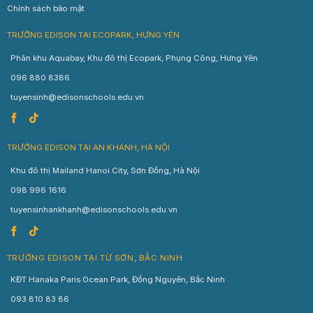
Chính sách bảo mật
TRƯỜNG EDISON TẠI ECOPARK, HƯNG YÊN
Phân khu Aquabay, Khu đô thị Ecopark, Phụng Công, Hưng Yên
096 880 8386
tuyensinh@edisonschools.edu.vn
TRƯỜNG EDISON TẠI AN KHÁNH, HÀ NỘI
Khu đô thị Mailand Hanoi City, Sơn Đồng, Hà Nội
098 996 1616
tuyensinhankhanh@edisonschools.edu.vn
TRƯỜNG EDISON TẠI TỪ SƠN, BẮC NINH
KĐT Hanaka Paris Ocean Park, Đồng Nguyên, Bắc Ninh
093 810 83 86