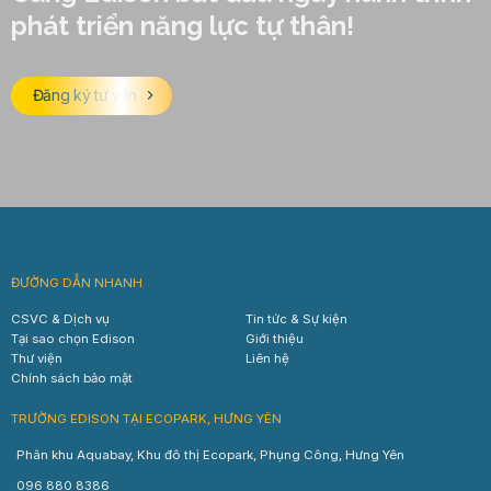
phát triển năng lực tự thân!
Đăng ký tư vấn
ĐƯỜNG DẪN NHANH
CSVC & Dịch vụ
Tin tức & Sự kiện
Tại sao chọn Edison
Giới thiệu
Thư viện
Liên hệ
Chính sách bảo mật
TRƯỜNG EDISON TẠI ECOPARK, HƯNG YÊN
Phân khu Aquabay, Khu đô thị Ecopark, Phụng Công, Hưng Yên
096 880 8386