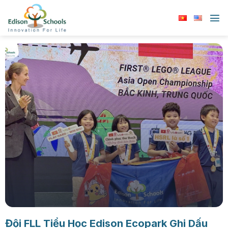
Chuyển
đến
nội
dung
Đội FLL Tiểu Học Edison Ecopark Ghi Dấu