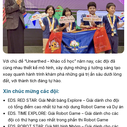
Với chủ đề “Unearthed – Khảo cổ học” năm nay, các đội đã
cùng nhau thiết kế mô hình, xây dựng những ý tưởng sáng tạo
xoay quanh hành trình khám phá những giá trị ẩn sâu dưới lòng
đất, với thành tích đáng tự hào.
Xin chúc mừng các đội:
EDS. RED STAR: Giải Nhất bảng Explore – Giải dành cho đội
có tổng điểm cao nhất từ hai nội dung Robot Game và Dự án
EDS. TIME EXPLORE: Giải Robot Game – Giải dành cho các
đội có thứ hạng cao nhất trong phần thi Robot Game
EDS. ROBOT STAR: Giải Mô hình Nhóm – Giải dành cho các