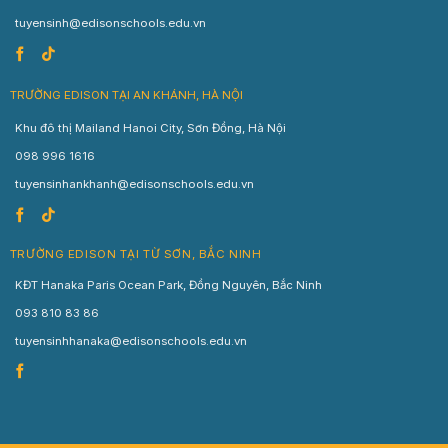
tuyensinh@edisonschools.edu.vn
TRƯỜNG EDISON TẠI AN KHÁNH, HÀ NỘI
Khu đô thị Mailand Hanoi City, Sơn Đồng, Hà Nội
098 996 1616
tuyensinhankhanh@edisonschools.edu.vn
TRƯỜNG EDISON TẠI TỪ SƠN, BẮC NINH
KĐT Hanaka Paris Ocean Park, Đồng Nguyên, Bắc Ninh
093 810 83 86
tuyensinhhanaka@edisonschools.edu.vn