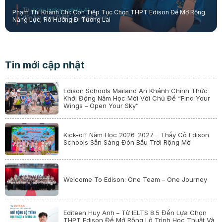
Phạm Thị Khánh Chi: Con Tiếp Tục Chọn THPT Edison Để Mở Rộng
Năng Lực, Rõ Hướng Đi Tương Lai
Tin mới cập nhật
Edison Schools Mailand An Khánh Chính Thức
Khởi Động Năm Học Mới Với Chủ Đề “Find Your
Wings – Open Your Sky”
Kick-off Năm Học 2026-2027 – Thầy Cô Edison
Schools Sẵn Sàng Đón Bầu Trời Rộng Mở
Welcome To Edison: One Team – One Journey
Editeen Huy Anh – Từ IELTS 8.5 Đến Lựa Chọn
THPT Edison Để Mở Rộng Lộ Trình Học Thuật Và