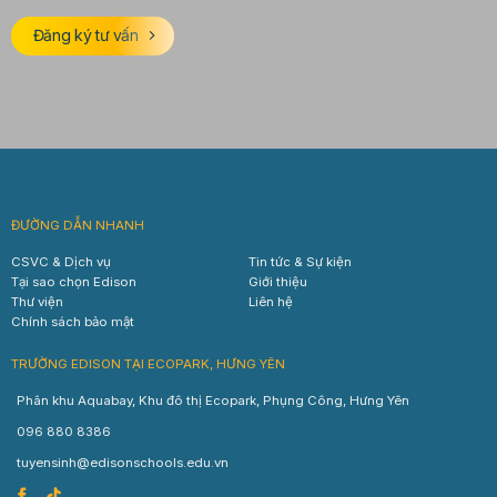
Đăng ký tư vấn
ĐƯỜNG DẪN NHANH
CSVC & Dịch vụ
Tin tức & Sự kiện
Tại sao chọn Edison
Giới thiệu
Thư viện
Liên hệ
Chính sách bảo mật
TRƯỜNG EDISON TẠI ECOPARK, HƯNG YÊN
Phân khu Aquabay, Khu đô thị Ecopark, Phụng Công, Hưng Yên
096 880 8386
tuyensinh@edisonschools.edu.vn