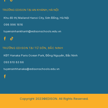
TRƯỜNG EDISON TẠI AN KHÁNH, HÀ NỘI
Khu đô thị Mailand Hanoi City, Sơn Đồng, Hà Nội
098 996 1616
tuyensinhankhanh@edisonschools.edu.vn
TRƯỜNG EDISON TẠI TỪ SƠN, BẮC NINH
KĐT Hanaka Paris Ocean Park, Đồng Nguyên, Bắc Ninh
093 810 83 86
tuyensinhhanaka@edisonschools.edu.vn
Copyright 2023©EDISON. All Rights Reserved.