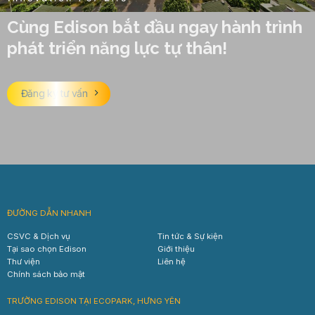
Cùng Edison bắt đầu ngay hành trình
phát triển năng lực tự thân!
Đăng ký tư vấn
ĐƯỜNG DẪN NHANH
CSVC & Dịch vụ
Tin tức & Sự kiện
Tại sao chọn Edison
Giới thiệu
Thư viện
Liên hệ
Chính sách bảo mật
TRƯỜNG EDISON TẠI ECOPARK, HƯNG YÊN