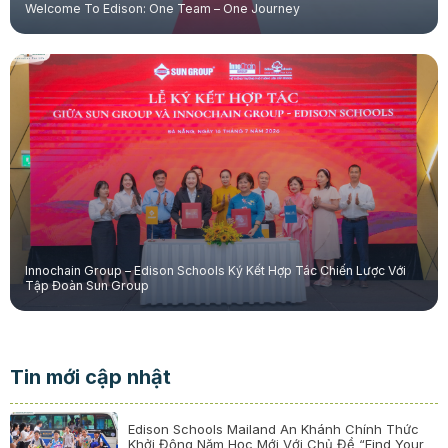
Welcome To Edison: One Team – One Journey
Innochain Group – Edison Schools Ký Kết Hợp Tác Chiến Lược Với
Tập Đoàn Sun Group
Tin mới cập nhật
Edison Schools Mailand An Khánh Chính Thức
Khởi Động Năm Học Mới Với Chủ Đề “Find Your