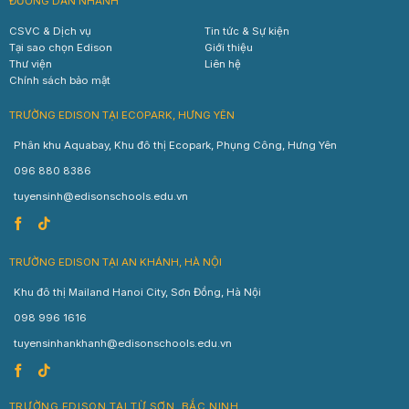
ĐƯỜNG DẪN NHANH
CSVC & Dịch vụ
Tin tức & Sự kiện
Tại sao chọn Edison
Giới thiệu
Thư viện
Liên hệ
Chính sách bảo mật
TRƯỜNG EDISON TẠI ECOPARK, HƯNG YÊN
Phân khu Aquabay, Khu đô thị Ecopark, Phụng Công, Hưng Yên
096 880 8386
tuyensinh@edisonschools.edu.vn
TRƯỜNG EDISON TẠI AN KHÁNH, HÀ NỘI
Khu đô thị Mailand Hanoi City, Sơn Đồng, Hà Nội
098 996 1616
tuyensinhankhanh@edisonschools.edu.vn
TRƯỜNG EDISON TẠI TỪ SƠN, BẮC NINH