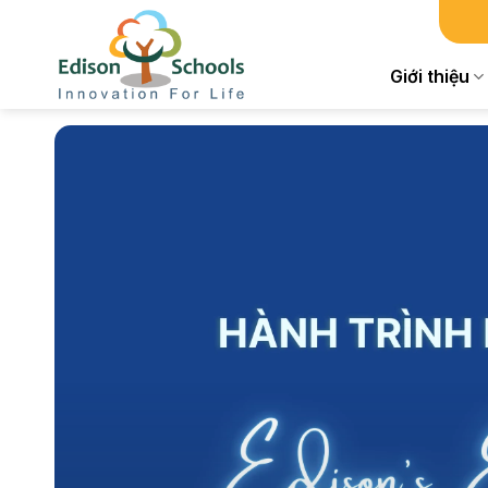
Chuyển
đến
nội
Giới thiệu
dung