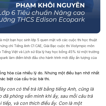
à một bạn học sinh lớp 5 quen mặt với các cuộc thi học thuật
hứng chỉ Tiếng Anh C1 CAE, Giải Bạc cuộc thi Violympic môn
n Tiếng Việt và Lịch sử Địa lý hay học bổng 45% từ một trường
park làm điểm khởi đầu cho hành trình mới đầy ấn tượng của
tổng hòa của nhiều lý do. Nhưng một điều bạn nhớ nhất
c biệt của cấu trúc bài thi.
ây con có thể trả lời bằng tiếng Anh, cũng là
 đã phỏng vấn mình khi ấy, sau mỗi câu trả
 tiếp, và con thích điều ấy. Con là một