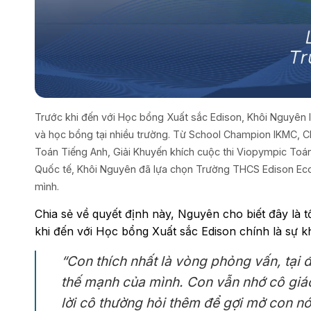
Trước khi đến với Học bổng Xuất sắc Edison, Khôi Nguyên l
và học bổng tại nhiều trường. Từ School Champion IKMC, C
Toán Tiếng Anh, Giải Khuyến khích cuộc thi Viopympic Toá
Quốc tế, Khôi Nguyên đã lựa chọn Trường THCS Edison Eco
mình.
Chia sẻ về quyết định này, Nguyên cho biết đây là 
khi đến với Học bổng Xuất sắc Edison chính là sự khá
“Con thích nhất là vòng phỏng vấn, tại đ
thế mạnh của mình. Con vẫn nhớ cô giáo
lời cô thường hỏi thêm để gợi mở con nói