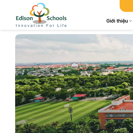
Chuyển
đến
nội
Giới thiệu
dung