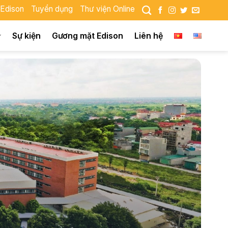
 Edison
Tuyển dụng
Thư viện Online
Sự kiện
Gương mặt Edison
Liên hệ