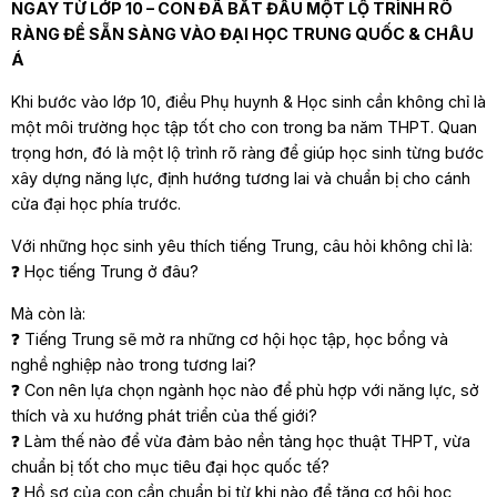
NGAY TỪ LỚP 10 – CON ĐÃ BẮT ĐẦU MỘT LỘ TRÌNH RÕ
RÀNG ĐỂ SẴN SÀNG VÀO ĐẠI HỌC TRUNG QUỐC & CHÂU
Á
Khi bước vào lớp 10, điều Phụ huynh & Học sinh cần không chỉ là
một môi trường học tập tốt cho con trong ba năm THPT. Quan
trọng hơn, đó là một lộ trình rõ ràng để giúp học sinh từng bước
xây dựng năng lực, định hướng tương lai và chuẩn bị cho cánh
cửa đại học phía trước.
Với những học sinh yêu thích tiếng Trung, câu hỏi không chỉ là:
❓ Học tiếng Trung ở đâu?
Mà còn là:
❓ Tiếng Trung sẽ mở ra những cơ hội học tập, học bổng và
nghề nghiệp nào trong tương lai?
❓ Con nên lựa chọn ngành học nào để phù hợp với năng lực, sở
thích và xu hướng phát triển của thế giới?
❓ Làm thế nào để vừa đảm bảo nền tảng học thuật THPT, vừa
chuẩn bị tốt cho mục tiêu đại học quốc tế?
❓ Hồ sơ của con cần chuẩn bị từ khi nào để tăng cơ hội học