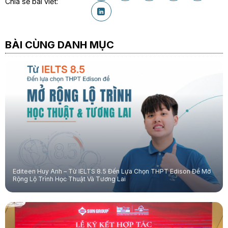
Chia sẻ bài viết:
BÀI CÙNG DANH MỤC
Editeen Huy Anh – Từ IELTS 8.5 Đến Lựa Chọn THPT Edison Để Mở
Rộng Lộ Trình Học Thuật Và Tương Lai