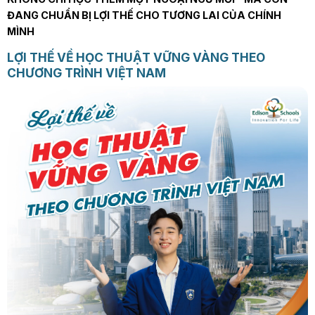
ĐANG CHUẨN BỊ LỢI THẾ CHO TƯƠNG LAI CỦA CHÍNH
MÌNH
LỢI THẾ VỀ HỌC THUẬT VỮNG VÀNG THEO
CHƯƠNG TRÌNH VIỆT NAM