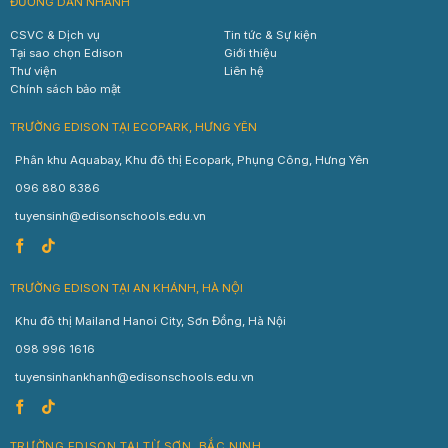
ĐƯỜNG DẪN NHANH
CSVC & Dịch vụ
Tin tức & Sự kiện
Tại sao chọn Edison
Giới thiệu
Thư viện
Liên hệ
Chính sách bảo mật
TRƯỜNG EDISON TẠI ECOPARK, HƯNG YÊN
Phân khu Aquabay, Khu đô thị Ecopark, Phụng Công, Hưng Yên
096 880 8386
tuyensinh@edisonschools.edu.vn
TRƯỜNG EDISON TẠI AN KHÁNH, HÀ NỘI
Khu đô thị Mailand Hanoi City, Sơn Đồng, Hà Nội
098 996 1616
tuyensinhankhanh@edisonschools.edu.vn
TRƯỜNG EDISON TẠI TỪ SƠN, BẮC NINH