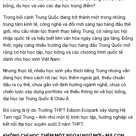
bổng, du học và vào các đại học trọng điểm?
Trong bối cảnh Trung Quốc đang trở thành một trong những
trung tâm kinh tế, công nghệ và đổi mới sáng tạo hàng đầu thế
giới, nhu cầu nhân lực thành thạo tiếng Trung, có năng lực hội
nhập quốc tế và hiểu biết liên văn hóa ngày càng gia tăng. Đồng
thời, ngày càng nhiều trường đại học hàng đầu Trung Quốc mở
rộng cơ hội học tập, học bổng và các chương trình quốc tế
dành cho học sinh Việt Nam.
Nhưng thực tế, nhiều học sinh yêu thích tiếng Trung nhưng vẫn
đang học theo cách rời rạc: học thêm ngoài giờ, thiếu chuẩn
đầu ra cụ thể, chưa gắn với định hướng ngành nghề, chưa có
chiến lược xây dựng portfolio và thiếu thông tin về học bổng,
đại học tại Trung Quốc & Châu Á.
Đó cũng là lý do Trường THPT Edison Ecopark xây dựng Hệ
Tam ngữ Trung – Anh như một lộ trình học tập, hướng nghiệp và
kết nối đại học xuyên suốt 3 năm THPT.
KHÔNG CHỈ HỌC THÊM MỘT NGOẠI NGỮ MỚI – MÀ CON