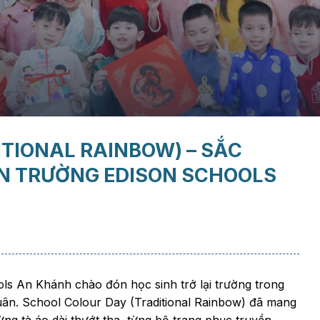
TIONAL RAINBOW) – SẮC
ÂN TRƯỜNG EDISON SCHOOLS
ls An Khánh chào đón học sinh trở lại trường trong
uân. School Colour Day (Traditional Rainbow) đã mang
ừng tà áo dài thướt tha, từng bộ trang phục truyền