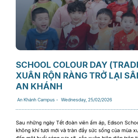
SCHOOL COLOUR DAY (TRADI
XUÂN RỘN RÀNG TRỞ LẠI S
AN KHÁNH
An Khánh Campus
-
Wednesday, 25/02/2026
Sau những ngày Tết đoàn viên ấm áp, Edison Schoo
không khí tươi mới và tràn đầy sức sống của mùa x
đến một buổi sáng rực rỡ, sắc xuân hiện diện trên t