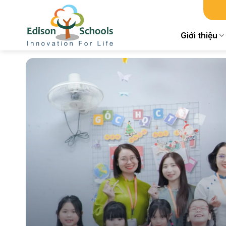
Chuyển
đến
nội
Giới thiệu
dung