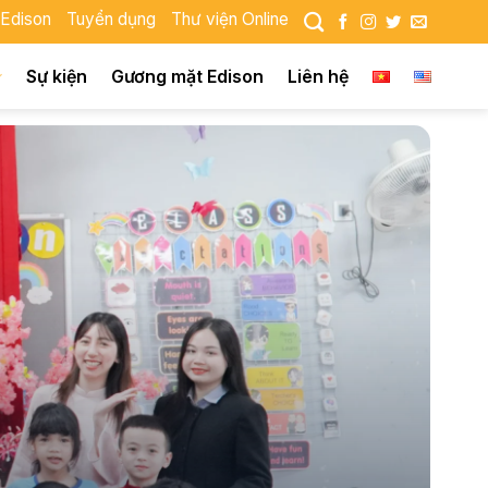
 Edison
Tuyển dụng
Thư viện Online
Sự kiện
Gương mặt Edison
Liên hệ