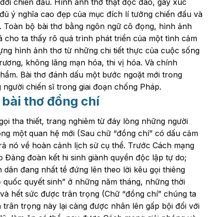
đời chiến đấu. Hình ảnh thơ thật độc đáo, gây xúc
 đủ ý nghĩa cao đẹp của mục đích lí tưởng chiến đấu và
ồ. Toàn bộ bài thơ bằng ngôn ngữ cô đọng, hình ảnh
 cho ta thấy rõ quá trình phát triển của một tình cảm
ng hình ảnh thơ từ những chi tiết thực của cuộc sống
rương, không lãng mạn hóa, thi vị hóa. Và chính
phẩm. Bài thơ đánh dấu một bước ngoặt mới trong
người chiến sĩ trong giai đoạn chống Pháp.
 bài thơ đồng chí
ọi tha thiết, trang nghiêm từ đáy lòng những người
ong một quan hệ mới (Sau chữ “đồng chí” có dấu cảm
 trả nó về hoàn cảnh lịch sử cụ thể. Trước Cách mạng
eo Đảng đoàn kết hi sinh giành quyền độc lập tự do;
dân đang nhất tề đứng lên theo lời kêu gọi thiêng
ổ quốc quyết sinh” ở những năm tháng, những thời
 và hết sức được trân trọng (Chữ “đồng chí” chúng ta
 trân trọng này lại càng được nhân lên gấp bội đối với