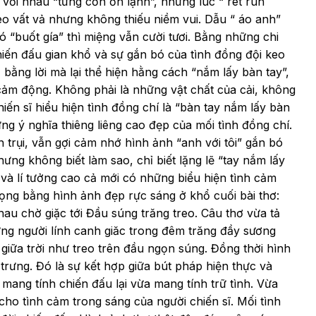
với nhau “từng cơn ớn lạnh”, những lúc “ rét run
èo vất vả nhưng không thiếu niềm vui. Dẫu “ áo anh”
có “buốt gía” thì miệng vẫn cười tươi. Bằng những chi
chiến đấu gian khổ và sự gắn bó của tình đồng đội keo
 bằng lời mà lại thể hiện hằng cách “nắm lấy bàn tay”,
 cảm động. Không phải là những vật chất của cải, không
iến sĩ hiểu hiện tình đồng chí là “bàn tay nắm lấy bàn
ững ý nghĩa thiêng liêng cao đẹp của mối tình đồng chí.
n trụi, vẫn gợi cảm nhớ hình ảnh “anh với tôi” gắn bó
ng không biết làm sao, chỉ biết lặng lẽ “tay nắm lấy
và lí tưởng cao cả mới có những biểu hiện tình cảm
đọng bằng hình ảnh đẹp rực sáng ở khổ cuối bài thơ:
 chờ giặc tới Đầu súng trăng treo. Câu thơ vừa tả
ững người lính canh giăc trong đêm trăng đầy sương
 giữa trời như treo trên đầu ngọn súng. Đồng thời hình
rưng. Đó là sự kết hợp giữa bút pháp hiện thực và
mang tính chiến đấu lại vừa mang tính trữ tình. Vừa
 cho tình cảm trong sáng của người chiến sĩ. Mối tình