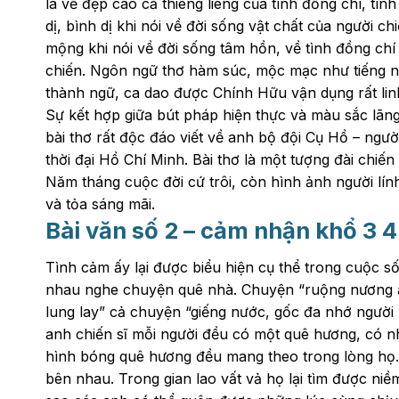
là vẻ đẹp cao cả thiêng liêng của tình đồng chí, tì
dị, bình dị khi nói về đời sống vật chất của người ch
mộng khi nói về đời sống tâm hồn, về tình đồng chí
chiến. Ngôn ngữ thơ hàm súc, mộc mạc như tiếng nói
thành ngữ, ca dao được Chính Hữu vận dụng rất linh
Sự kết hợp giữa bút pháp hiện thực và màu sắc lãn
bài thơ rất độc đáo viết về anh bộ đội Cụ Hồ – ngư
thời đại Hồ Chí Minh. Bài thơ là một tượng đài chiến 
Năm tháng cuộc đời cứ trôi, còn hình ảnh người l
và tỏa sáng mãi.
Bài văn số 2 – cảm nhận khổ 3 4
Tình cảm ấy lại được biểu hiện cụ thể trong cuộc s
nhau nghe chuyện quê nhà. Chuyện “ruộng nương an
lung lay” cả chuyện “giếng nước, gốc đa nhớ người r
anh chiến sĩ mỗi người đều có một quê hương, có nhữ
hình bóng quê hương đều mang theo trong lòng họ. 
bên nhau. Trong gian lao vất vả họ lại tìm được ni