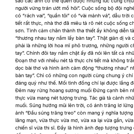
sao các anh có thể quên được những lúc cùng chịu 
người vừng trán ướt mồ hôi”. Cuộc sống bộ đội ngh
có “rách vai”, “quần tôi” có “vài mảnh vá”, dẫu trời 
tiết rất thực, nhà thơ đã miêu tả rõ nét cuộc sống 
sơn. Tình cảm chân thành tha thiết ấy không diễn tả
“thương nhau tay nắm lấy bàn tay”. Thật giản dị và
phải là những lời hoa mĩ phô trương, những người ch
tay”. Chính đôi tay nắm chặt ấy đã nói lên tất cả nh
Đoạn thơ với nhiều nét tả thực chi tiết mà không trầ
dọc bài thơ và hình ảnh cảm động “thương nhau” như
bàn tay”. Chỉ có những con người cùng chung ý chí 
đáng quý như thế. Mối tình đồng chí lại được lắng 
Đêm nay rừng hoang sương muối Đứng cạnh bên nhau
thực vừa mang nét tượng trưng. Tác giả tả cảnh nh
muối. Súng hướng mũi lên trời, có ánh trăng lơ lửng
ảnh “Đầu súng trăng treo” còn mang ý nghĩa tượng t
lãng mạn, vừa thực vừa mơ, vừa xa lại vừa gần, vừa 
chiến sĩ vừa thi sĩ. Đầy là hình ảnh đẹp tượng trưng