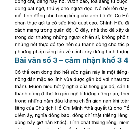
đồng chí, đang nẩy nở, vươn cao, tỏa sáng từ cuộc 
động bất ngờ, thú vị cho người đọc. Nó nói lên đầy
mối tình đồng chí thiêng liêng của anh bộ đội Cụ H
chân thực gợi tả có sức khái quát cao. Chính Hữu đã
cách mạng trong quân đội. Ở đây, nhà thơ đã xây dự
trong đời thường những người chiến sĩ, không phô t
những nét thực đó tạo nên sự thành công cho tác 
phương pháp sáng tác về cách xây dựng hình tượng 
Bài văn số 3 – cảm nhận khổ 3 4
Có thể xem dòng thơ hết sức ngắn này là một tiếng g
nông dân mặc áo lính vừa được gắn bó với nhau tr
thán). Muốn hiểu hết ý nghĩa của tiếng gọi đó, cần
thành công ở thời kì giác ngộ lí tưởng cộng sản, th
trong những năm đầu kháng chiến gian nan khi toàn 
liêng của Chủ tịch Hồ Chí Minh “thà quyết tử cho T
đIểm ấy, nghĩa đồng bào, đồng chí thật thiêng liêng
dùng bây giờ hẳn khác). Tính chất thiêng liêng, niềm