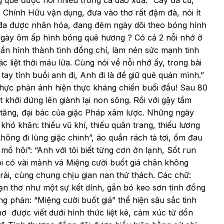
 quê được nói nhiều trong ca dao xưa: “Cây đa cũ,
Chính Hữu vận dụng, đưa vào thơ rất đậm đà, nói ít
c đa được nhân hóa, đang đêm ngày dõi theo bóng hình
 ngày ôm ấp hình bóng quê hương ? Có cả 2 nỗi nhớ ở
hần hình thành tình đồng chí, làm nén sức mạnh tinh
c liệt thời máu lửa. Cùng nói về nỗi nhớ ấy, trong bài
tay tính buổi anh đi, Anh đi là để giữ quê quán mình.”
 thực phản ánh hiện thực kháng chiến buổi đầu! Sau 80
 khởi đứng lên giành lại non sông. Rồi với gậy tầm
 tăng, đại bác của giặc Pháp xâm lược. Những ngày
hó khăn: thiếu vũ khí, thiếu quân trang, thiếu lương
hông đi lùng giặc chinh”, áo quần rách tả tơi, ốm đau
 mồ hôi”: “Anh với tôi biết từng cơn ớn lạnh, Sốt run
ôi có vài mảnh vá Miệng cười buốt giá chân không
rải, cùng chung chịu gian nan thử thách. Các chữ:
oạn thơ như một sự kết dính, gắn bó keo sơn tình đồng
ng phản: “Miệng cười buốt giá” thể hiện sâu sắc tinh
hơ được viết dưới hình thức liệt kê, cảm xúc từ dồn