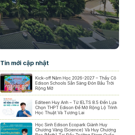
Tin mới cập nhật
Kick-off Năm Học 2026-2027 – Thầy Cô
Edison Schools Sẵn Sàng Đón Bầu Trời
Rộng Mở
Editeen Huy Anh – Từ IELTS 8.5 Đến Lựa
Chọn THPT Edison Để Mở Rộng Lộ Trình
Học Thuật Và Tương Lai
Học Sinh Edison Ecopark Giành Huy
Chương Vàng (Science) Và Huy Chương
Bạc (Math) Tại Đấu Trường Stem Quốc