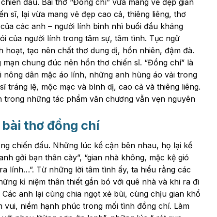
nh chiến đấu. Bài thơ “Đồng chí” vừa mang vẻ đẹp giản
iến sĩ, lại vừa mang vẻ đẹp cao cả, thiêng liêng, thơ
 của các anh – người lính binh nhì buổi đầu kháng
 của người lính trong tâm sự, tâm tình. Tục ngữ
 hoạt, tạo nên chất thơ dung dị, hồn nhiên, đậm đà.
g mạn chung đúc nên hồn thơ chiến sĩ. “Đồng chí” là
ời nông dân mặc áo lính, những anh hùng áo vải trong
sĩ tráng lệ, mộc mạc và bình dị, cao cả và thiêng liêng.
ính trong những tác phẩm văn chương vẫn vẹn nguyên
 bài thơ đồng chí
ống chiến đấu. Những lúc kề cận bên nhau, họ lại kể
h gởi bạn thân cày”, “gian nhà không, mặc kệ gió
a lính…”. Từ những lời tâm tình ấy, ta hiểu rằng các
ng kỉ niệm thân thiết gắn bó với quê nhà và khi ra đi
Các anh lại cùng chia ngọt xẻ bùi, cùng chịu gian khổ
ềm vui, niềm hạnh phúc trong mối tình đồng chí. Làm