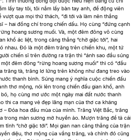
”. Tình thương đồng đội được hiểu hiện bằng cử chỉ
ắm lấy tay tôi, tôi nắm lấy bàn tay anh, để động viên
vượt qua mọi thử thách, “đi tới và làm nên thắng
n sĩ – hai đồng chí trong chiến dấu. Họ cùng “đứng cạnh
à rừng hoang sương muối. Và, một đêm đông vô cùng
n khổ ác liệt, trong căng thẳng “chờ giặc tới”, hai
có nhau. Đó là một đêm trăng trên chiến khu, một tứ
gười chiến sĩ trên đường ra trận thì “ánh sao đầu súng
ữa một đêm đông “rừng hoang sương muối” thì có “đầu
 trăng tà, trăng lơ lửng trên không như đang treo vào
 nước thanh bình. Súng mang ý nghĩa cuộc chiến đấu
 ảnh thơ mộng, nói lên trong chiến đấu gian khổ, anh
n bó, họ cùng mơ ước một ngày mai đất nước thanh
ạo thi ca mang vẻ đẹp lãng mạn của thơ ca kháng
hơ – Đóa hoa đầu mùa của mình. Trăng Việt Bắc, trăng
 tỏa trong màn sương mờ huyền ảo. Mượn trăng để tả cái
m tĩnh “chờ giặc tới”. Mọi gian nan căng thẳng của trận
yền diệu, thơ mộng của vầng trăng, và chính đó cũng