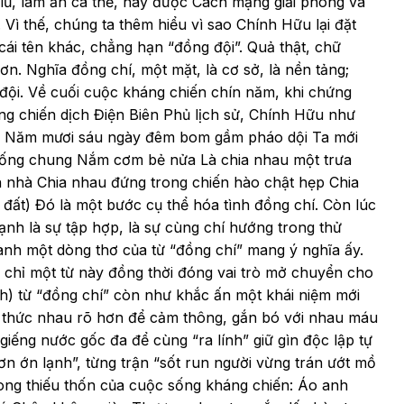
ũ, làm ăn cá thể, nay được Cách mạng giải phóng và
 Vì thế, chúng ta thêm hiểu vì sao Chính Hữu lại đặt
cái tên khác, chẳng hạn “đồng đội”. Quả thật, chữ
. Nghĩa đồng chí, một mặt, là cơ sở, là nền tảng;
g đội. Về cuối cuộc kháng chiến chín năm, khi chứng
ng chiến dịch Điện Biên Phủ lịch sử, Chính Hữu như
i: Năm mươi sáu ngày đêm bom gầm pháo dội Ta mới
 uống chung Nắm cơm bẻ nửa Là chia nhau một trưa
 nhà Chia nhau đứng trong chiến hào chật hẹp Chia
 đất) Đó là một bước cụ thể hóa tình đồng chí. Còn lúc
nh là sự tập hợp, là sự cùng chí hướng trong thử
thành một dòng thơ của từ “đồng chí” mang ý nghĩa ấy.
 chỉ một từ này đồng thời đóng vai trò mở chuyển cho
anh) từ “đồng chí” còn như khắc ấn một khái niệm mới
n thức nhau rõ hơn để cảm thông, gắn bó với nhau máu
t giếng nước gốc đa để cùng “ra lính” giữ gìn độc lập tự
ơn ớn lạnh”, từng trận “sốt run người vừng trán ướt mồ
trong thiếu thốn của cuộc sống kháng chiến: Áo anh