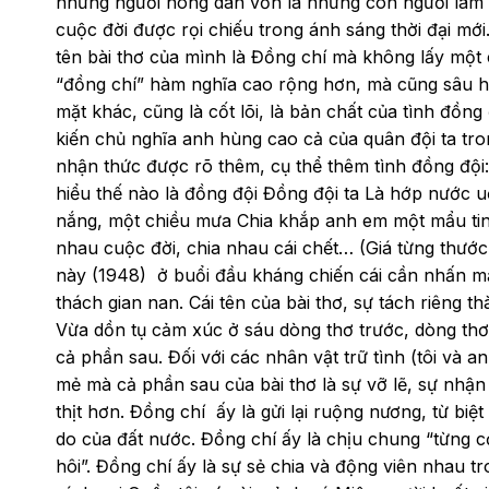
những người nông dân vốn là những con người lam l
cuộc đời được rọi chiếu trong ánh sáng thời đại mới.
tên bài thơ của mình là Đồng chí mà không lấy một 
“đồng chí” hàm nghĩa cao rộng hơn, mà cũng sâu hơn
mặt khác, cũng là cốt lõi, là bản chất của tình đồn
kiến chủ nghĩa anh hùng cao cả của quân đội ta tro
nhận thức được rõ thêm, cụ thể thêm tình đồng độ
hiểu thế nào là đồng đội Đồng đội ta Là hớp nước
nắng, một chiều mưa Chia khắp anh em một mẩu tin
nhau cuộc đời, chia nhau cái chết… (Giá từng thước
này (1948) ở buổi đầu kháng chiến cái cần nhấn mạ
thách gian nan. Cái tên của bài thơ, sự tách riêng 
Vừa dồn tụ cảm xúc ở sáu dòng thơ trước, dòng thơ
cả phần sau. Đối với các nhân vật trữ tình (tôi và 
mẻ mà cả phần sau của bài thơ là sự vỡ lẽ, sự nhậ
thịt hơn. Đồng chí ấy là gửi lại ruộng nương, từ biệ
do của đất nước. Đồng chí ấy là chịu chung “từng c
hôi”. Đồng chí ấy là sự sẻ chia và động viên nhau 