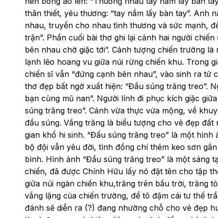
nén bỗng ào lên: “Thương nhau tay nắm lấy bàn tay
thân thiết, yêu thương: “tay nắm lấy bàn tay”. Anh n
nhau, truyền cho nhau tình thương và sức mạnh, để 
trận”. Phần cuối bài thơ ghi lại cảnh hai người chiế
bên nhau chờ giặc tới”. Cảnh tượng chiến trường l
lạnh lẽo hoang vu giữa núi rừng chiến khu. Trong gia
chiến sĩ vẫn “đứng cạnh bên nhau”, vào sinh ra tử 
thơ đẹp bất ngờ xuất hiện: “Đầu súng trăng treo”. N
bạn cùng mũ nan”. Người lính đi phục kích giặc gi
súng trăng treo”. Cảnh vừa thực vừa mộng, về khuya
đầu súng. Vầng trăng là biểu tượng cho vẻ đẹp đất
gian khổ hi sinh. “Đấu súng trăng treo” là một hình
bộ đội vẫn yêu đời, tình đồng chí thêm keo sơn gắ
bình. Hình ảnh “Đầu súng trăng treo” là một sáng t
chiến, đã được Chính Hữu lấy nó đặt tên cho tập t
giữa núi ngàn chiến khu,trăng trên bầu trời, trăng
vắng lặng của chiến trường, để tô đậm cái tư thế trầ
đánh sẽ diễn ra (?) đang nhường chỗ cho vẻ đẹp hu