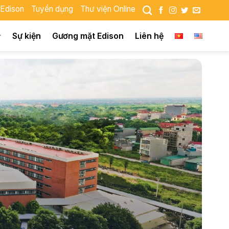
 Edison
Tuyển dụng
Thư viện Online
Sự kiện
Gương mặt Edison
Liên hệ