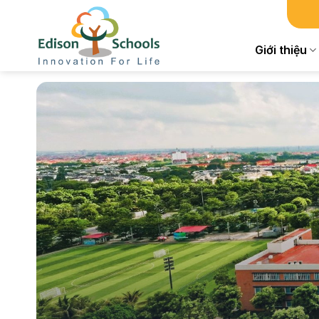
Chuyển
đến
nội
Giới thiệu
dung