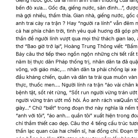
Giếng nước gốc đa là hình ảnh thân thương của làng
bến đò xưa… Gốc đa, giếng nước, sân đình…”, được 
mà gợi nhiều, thấm thía. Gian nhà, giếng nước, gố
anh trai cày ra trận ? Hay “người ra lính” vẫn đêm
cả hai phía chân trời, tình yêu quê huơng đã góp p
thần để người lính vượt qua mọi thử thách gian lao, á
thơ “Bao giờ trở lại”, Hoàng Trung Thông viết: “Bấm 
Bảy câu thơ tiếp theo ngồn ngộn những chi tiết rất
năm bị thực dân Pháp thống trị, nhân dân ta đã quật
vông, với giáo mác,… nhân dân ta phải chống lại xe
đầu kháng chiến, quân và dân ta trải qua muôn vàn k
thực, thuốc men…. Người lính ra trận “áo vải chân k
bệnh tật, sốt rét rừng, “Sốt run người vừng trán ướt
người vừng trán ướt mồ hôi. Áo anh rách vaiQuần t
giày…” Chữ “biết” trong đoạn thơ này nghĩa là nếm t
“anh với tôi”, “áo anh… quần tôi” xuất hiện trong đ
chí thắm thiết cao dẹp. Câu thơ 4 tiếng cấu trúc tươ
thần lạc quan của hai chiến sĩ, hai đồng chí. Đoạn t