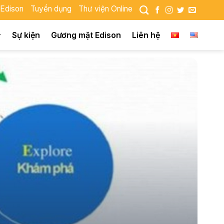
 Edison
Tuyển dụng
Thư viện Online
Sự kiện
Gương mặt Edison
Liên hệ