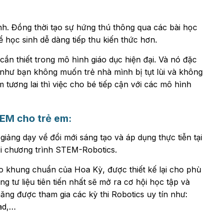
nh. Đồng thời tạo sự hứng thú thông qua các bài học
 học sinh dễ dàng tiếp thu kiến thức hơn.
ần thiết trong mô hình giáo dục hiện đại. Và nó đặc
u như bạn không muốn trẻ nhà mình bị tụt lùi và không
m tương lai thì việc cho bé tiếp cận với các mô hình
EM cho trẻ em:
giảng dạy về đổi mới sáng tạo và áp dụng thực tiễn tại
ởi chương trình STEM-Robotics.
 khung chuẩn của Hoa Kỳ, được thiết kế lại cho phù
ng tư liệu tiên tiến nhất sẽ mở ra cơ hội học tập và
 năng được tham gia các kỳ thi Robotics uy tín như:
ad,…