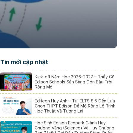
Tin mới cập nhật
Kick-off Năm Học 2026-2027 – Thầy Cô
Edison Schools Sẵn Sàng Đón Bầu Trời
Rộng Mở
Editeen Huy Anh – Từ IELTS 8.5 Đến Lựa
Chọn THPT Edison Để Mở Rộng Lộ Trình
Học Thuật Và Tương Lai
Học Sinh Edison Ecopark Giành Huy
Chương Vàng (Science) Và Huy Chương
Bạc (Math) Tại Đấu Trường Stem Quốc