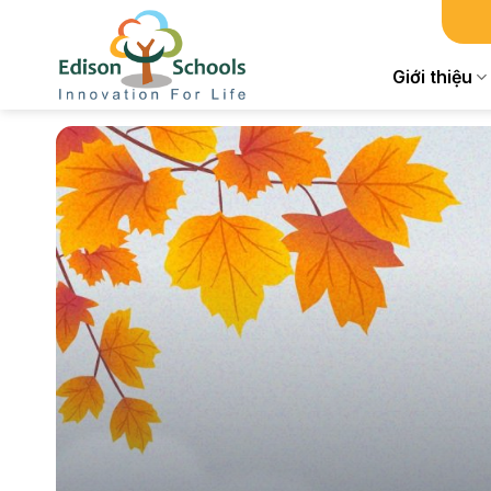
Chuyển
đến
nội
Giới thiệu
dung