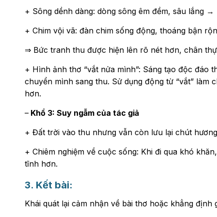
+ Sông dềnh dàng: dòng sông êm đềm, sâu lắng → 
+ Chim vội vã: đàn chim sống động, thoáng bận rộ
⇒ Bức tranh thu được hiện lên rõ nét hơn, chân th
+ Hình ảnh thơ “vắt nửa mình”: Sáng tạo độc đáo 
chuyển mình sang thu. Sử dụng động từ “vắt” làm c
hơn.
–
Khổ 3: Suy ngẫm của tác giả
+ Đất trời vào thu nhưng vẫn còn lưu lại chút hươn
+ Chiêm nghiệm về cuộc sống: Khi đi qua khó khăn,
tĩnh hơn.
3. Kết bài:
Khái quát lại cảm nhận về bài thơ hoặc khẳng định giá