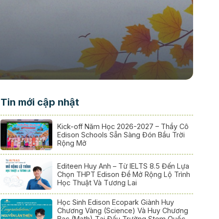
Tin mới cập nhật
Kick-off Năm Học 2026-2027 – Thầy Cô
Edison Schools Sẵn Sàng Đón Bầu Trời
Rộng Mở
Editeen Huy Anh – Từ IELTS 8.5 Đến Lựa
Chọn THPT Edison Để Mở Rộng Lộ Trình
Học Thuật Và Tương Lai
Học Sinh Edison Ecopark Giành Huy
Chương Vàng (Science) Và Huy Chương
Bạc (Math) Tại Đấu Trường Stem Quốc