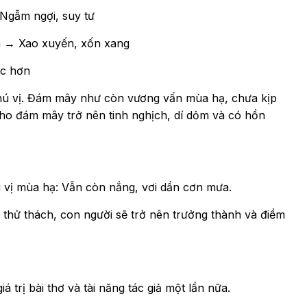
Ngẫm ngợi, suy tư
n → Xao xuyến, xốn xang
ực hơn
thú vị. Đám mây như còn vương vấn mùa hạ, chưa kịp
ho đám mây trở nên tinh nghịch, dí dỏm và có hồn
g vị mùa hạ: Vẫn còn nắng, vơi dần cơn mưa.
 thử thách, con người sẽ trở nên trưởng thành và điềm
 trị bài thơ và tài năng tác giả một lần nữa.