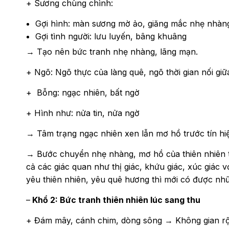
+ Sương chùng chình:
Gợi hình: màn sương mờ ảo, giăng mắc nhẹ nhàn
Gợi tình người: lưu luyến, bâng khuâng
→ Tạo nên bức tranh nhẹ nhàng, lãng mạn.
+ Ngõ: Ngõ thực của làng quê, ngõ thời gian nối giữ
+ Bỗng: ngạc nhiên, bất ngờ
+ Hình như: nửa tin, nửa ngờ
→ Tâm trạng ngạc nhiên xen lẫn mơ hồ trước tín hi
→
Bước chuyển nhẹ nhàng, mơ hồ của thiên nhiên t
cả các giác quan như thị giác, khứu giác, xúc giác
yêu thiên nhiên, yêu quê hương thì mới có được nh
–
Khổ 2: Bức tranh thiên nhiên lúc sang thu
+ Đám mây, cánh chim, dòng sông → Không gian rộ