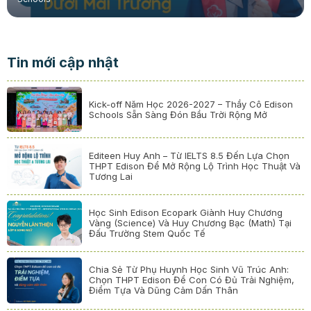
Tin mới cập nhật
Kick-off Năm Học 2026-2027 – Thầy Cô Edison
Schools Sẵn Sàng Đón Bầu Trời Rộng Mở
Editeen Huy Anh – Từ IELTS 8.5 Đến Lựa Chọn
THPT Edison Để Mở Rộng Lộ Trình Học Thuật Và
Tương Lai
Học Sinh Edison Ecopark Giành Huy Chương
Vàng (Science) Và Huy Chương Bạc (Math) Tại
Đấu Trường Stem Quốc Tế
Chia Sẻ Từ Phụ Huynh Học Sinh Vũ Trúc Anh:
Chọn THPT Edison Để Con Có Đủ Trải Nghiệm,
Điểm Tựa Và Dũng Cảm Dấn Thân