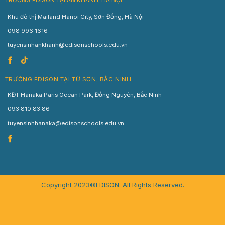
TRƯỜNG EDISON TẠI AN KHÁNH, HÀ NỘI
Khu đô thị Mailand Hanoi City, Sơn Đồng, Hà Nội
098 996 1616
tuyensinhankhanh@edisonschools.edu.vn
TRƯỜNG EDISON TẠI TỪ SƠN, BẮC NINH
KĐT Hanaka Paris Ocean Park, Đồng Nguyên, Bắc Ninh
093 810 83 86
tuyensinhhanaka@edisonschools.edu.vn
Copyright 2023©EDISON. All Rights Reserved.