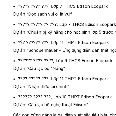
???̣?? ??̉?? ??̂?, Lớp 7 THCS Edison Ecopark
Dự án “Đọc sách vui ơi là vui”
???̣?? ???̀?? ??́ ???, Lớp 7 THCS Edison Ecopark
Dự án “Chuẩn bị kỹ năng cho học sinh lớp 5 trước
??̀? ???̛?̛?? ???, Lớp 11 THPT Edison Ecopark
Dự án “Schopenhauer – Ứng dụng diễn đàn triết học
?????̂̃? ???? ???̂?, Lớp 9 THCS Edison Ecopark
Dự án “Câu lạc bộ “Nắng”
???̂̀? ???̀?? ???, Lớp 11 THPT Edison Ecopark
Dự án “Nhận thức tài chính”
?????̂̃? ??̀?? ???, Lớp 10 THPT Edison Ecopark
Dự án “Câu lạc bộ nghệ thuật Edison”
Các con xứng đáng là đại diện xuất sắc tiêu biểu cho tr