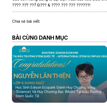
??̆?? ??̛̣? ???̉ Đ?̣̂?? & ??́?? ??̣? ??̣? ??????!
Chia sẻ bài viết:
BÀI CÙNG DANH MỤC
Học Sinh Edison Ecopark Giành Huy Chương Vàng
(Science) Và Huy Chương Bạc (Math) Tại Đấu Trường
Stem Quốc Tế