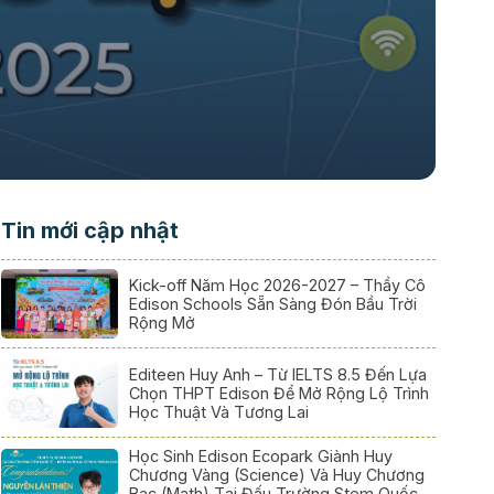
Tin mới cập nhật
Kick-off Năm Học 2026-2027 – Thầy Cô
Edison Schools Sẵn Sàng Đón Bầu Trời
Rộng Mở
Editeen Huy Anh – Từ IELTS 8.5 Đến Lựa
Chọn THPT Edison Để Mở Rộng Lộ Trình
Học Thuật Và Tương Lai
Học Sinh Edison Ecopark Giành Huy
Chương Vàng (Science) Và Huy Chương
Bạc (Math) Tại Đấu Trường Stem Quốc