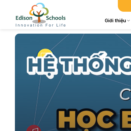
Chuyển
đến
nội
Giới thiệu
dung