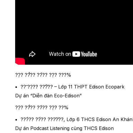
??̣? ??̂̉?? ??́?? ??̣? ???%
??̃ ??̣?? ??̛?̛̀?? – Lớp 11 THPT Edison Ecopark
Dự án “Diễn đàn Eco-Edison”
??̣? ??̂̉?? ??́?? ??̣? ??%
???̀?? ??́?? ???̛?̛??, Lớp 6 THCS Edison An Khán
Dự án Podcast Listening cùng THCS Edison