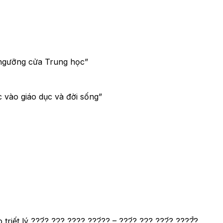
 ngưỡng cửa Trung học”
 vào giáo dục và đời sống”
iết lý ???́? ??̣? ???? ???́?? – ???́? ??̣? ???́? ????̂̉?