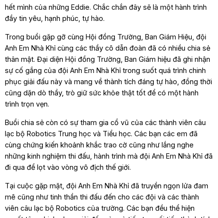
hết mình của những Eddie. Chắc chắn đây sẽ là một hành trình
đầy tin yêu, hạnh phúc, tự hào.
Trong buổi gặp gỡ cùng Hội đồng Trường, Ban Giám Hiệu, đội
Anh Em Nhà Khỉ cùng các thầy cô dẫn đoàn đã có nhiều chia sẻ
thân mật. Đại diện Hội đồng Trường, Ban Giám hiệu đã ghi nhận
sự cố gắng của đội Anh Em Nhà Khỉ trong suốt quá trình chinh
phục giải đấu này và mang về thành tích đáng tự hào, đồng thời
cũng dặn dò thầy, trò giữ sức khỏe thật tốt để có một hành
trình trọn vẹn.
Buổi chia sẻ còn có sự tham gia cổ vũ của các thành viên câu
lạc bộ Robotics Trung học và Tiểu học. Các bạn các em đã
cùng chứng kiến khoảnh khắc trao cờ cũng như lắng nghe
những kinh nghiệm thi đấu, hành trình mà đội Anh Em Nhà Khỉ đã
đi qua để lọt vào vòng vô địch thế giới.
Tại cuộc gặp mặt, đội Anh Em Nhà Khỉ đã truyền ngọn lửa đam
mê cũng như tinh thần thi đấu đến cho các đội và các thành
viên câu lạc bộ Robotics của trường. Các bạn đều thể hiện