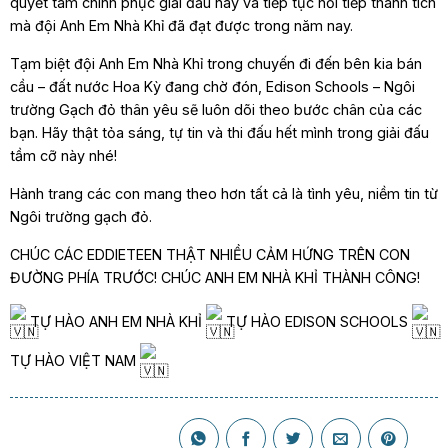
quyết tâm chinh phục giải đấu này và tiếp tục nối tiếp thành tích
mà đội Anh Em Nhà Khỉ đã đạt được trong năm nay.
Tạm biệt đội Anh Em Nhà Khỉ trong chuyến đi đến bên kia bán
cầu – đất nước Hoa Kỳ đang chờ đón, Edison Schools – Ngôi
trường Gạch đỏ thân yêu sẽ luôn dõi theo bước chân của các
bạn. Hãy thật tỏa sáng, tự tin và thi đấu hết mình trong giải đấu
tầm cỡ này nhé!
Hành trang các con mang theo hơn tất cả là tình yêu, niềm tin từ
Ngôi trường gạch đỏ.
CHÚC CÁC EDDIETEEN THẬT NHIỀU CẢM HỨNG TRÊN CON
ĐƯỜNG PHÍA TRƯỚC! CHÚC ANH EM NHÀ KHỈ THÀNH CÔNG!
TỰ HÀO ANH EM NHÀ KHỈ
TỰ HÀO EDISON SCHOOLS
TỰ HÀO VIỆT NAM