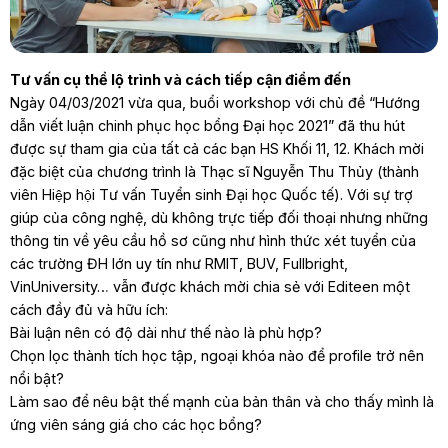
Tư vấn cụ thể lộ trình và cách tiếp cận điểm đến
Ngày 04/03/2021 vừa qua, buổi workshop với chủ đề “Hướng
dẫn viết luận chinh phục học bổng Đại học 2021” đã thu hút
được sự tham gia của tất cả các bạn HS Khối 11, 12. Khách mời
đặc biệt của chương trình là Thạc sĩ Nguyễn Thu Thủy (thành
viên Hiệp hội Tư vấn Tuyển sinh Đại học Quốc tế). Với sự trợ
giúp của công nghệ, dù không trực tiếp đối thoại nhưng những
thông tin về yêu cầu hồ sơ cũng như hình thức xét tuyển của
các trường ĐH lớn uy tín như RMIT, BUV, Fullbright,
VinUniversity… vẫn được khách mời chia sẻ với Editeen một
cách đầy đủ và hữu ích:
Bài luận nên có độ dài như thế nào là phù hợp?
Chọn lọc thành tích học tập, ngoại khóa nào để profile trở nên
nổi bật?
Làm sao để nêu bật thế mạnh của bản thân và cho thấy mình là
ứng viên sáng giá cho các học bổng?