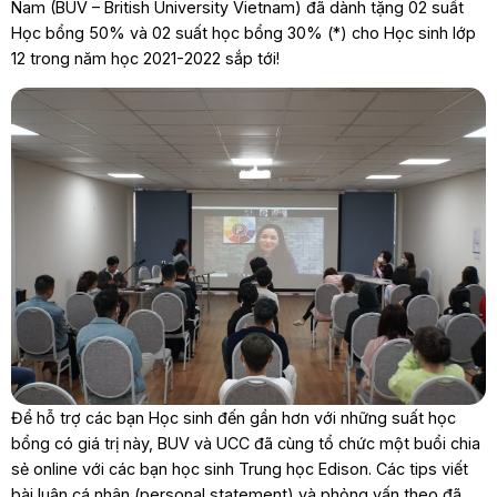
Nam (BUV – British University Vietnam) đã dành tặng 02 suất
Học bổng 50% và 02 suất học bổng 30% (*) cho Học sinh lớp
12 trong năm học 2021-2022 sắp tới!
Để hỗ trợ các bạn Học sinh đến gần hơn với những suất học
bổng có giá trị này, BUV và UCC đã cùng tổ chức một buổi chia
sẻ online với các bạn học sinh Trung học Edison. Các tips viết
bài luận cá nhân (personal statement) và phỏng vấn theo đã