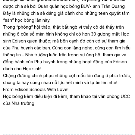
được chia sẻ bởi Quán quân học bổng BUV- anh Trần Quang.
Đây là những chia sẻ đáng giá dành cho những teen quyết tâm
“săn” học bổng lần này.
Trong “phòng” hội thảo, thật bất ngờ vì thầy cô đã thấy trên
những ô cửa sổ màn hình không chỉ có hơn 30 gương mặt Học
sinh Edison quen thuộc; mà bên cạnh đó còn có sự tham gia
của Phụ huynh các bạn. Cùng con lắng nghe, cùng con tìm hiểu
thông tin – Nhà trường luôn trân trọng sự ủng hộ, tham gia và
đồng hành của Phụ huynh trong những hoạt động của Edison
dành cho Học sinh!
Chặng đường chinh phục những cột mốc lớn đang ở phía trước,
chúng ta hãy cùng nhau nỗ lực hết mình và tự tin lên nhé!
From Edison Schools With Love!
Học bổng kèm điều kiện đi kèm, tham khảo tại văn phòng UCC
của Nhà trường