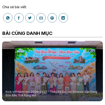
Chia sẻ bài viết:
BÀI CÙNG DANH MỤC
Kick-off Năm Học 2026-2027 – Thầy Cô Edison Schools Sẵn Sàng
Đón Bầu Trời Rộng Mở