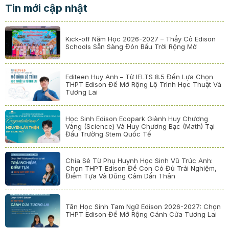
Tin mới cập nhật
Kick-off Năm Học 2026-2027 – Thầy Cô Edison
Schools Sẵn Sàng Đón Bầu Trời Rộng Mở
Editeen Huy Anh – Từ IELTS 8.5 Đến Lựa Chọn
THPT Edison Để Mở Rộng Lộ Trình Học Thuật Và
Tương Lai
Học Sinh Edison Ecopark Giành Huy Chương
Vàng (Science) Và Huy Chương Bạc (Math) Tại
Đấu Trường Stem Quốc Tế
Chia Sẻ Từ Phụ Huynh Học Sinh Vũ Trúc Anh:
Chọn THPT Edison Để Con Có Đủ Trải Nghiệm,
Điểm Tựa Và Dũng Cảm Dấn Thân
Tân Học Sinh Tam Ngữ Edison 2026-2027: Chọn
THPT Edison Để Mở Rộng Cánh Cửa Tương Lai