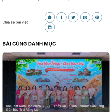
Chia sẻ bài viết:
BÀI CÙNG DANH MỤC
Kick-off Năm Học 2026-2027 – Thầy Cô Edison Schools Sẵn Sàng
Đón Bầu Trời Rộng Mở