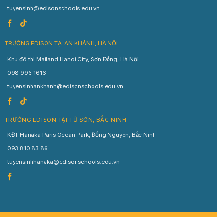
tuyensinh@edisonschools.edu.vn
TRƯỜNG EDISON TẠI AN KHÁNH, HÀ NỘI
Khu đô thị Mailand Hanoi City, Sơn Đồng, Hà Nội
098 996 1616
tuyensinhankhanh@edisonschools.edu.vn
TRƯỜNG EDISON TẠI TỪ SƠN, BẮC NINH
KĐT Hanaka Paris Ocean Park, Đồng Nguyên, Bắc Ninh
093 810 83 86
tuyensinhhanaka@edisonschools.edu.vn