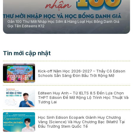
Gần 100 Thư Mời Nhập Học Sớm & Hàng Loạt Học Bổng Danh Giá
Gọi Tên Editeens K12
Tin mới cập nhật
Kick-off Năm Học 2026-2027 – Thầy Cô Edison
Schools Sẵn Sàng Đón Bầu Trời Rộng Mở
Editeen Huy Anh – Từ IELTS 8.5 Đến Lựa Chọn
THPT Edison Để Mở Rộng Lộ Trình Học Thuật Và
Tương Lai
Học Sinh Edison Ecopark Giành Huy Chương
Vàng (Science) Và Huy Chương Bạc (Math) Tại
Đấu Trường Stem Quốc Tế