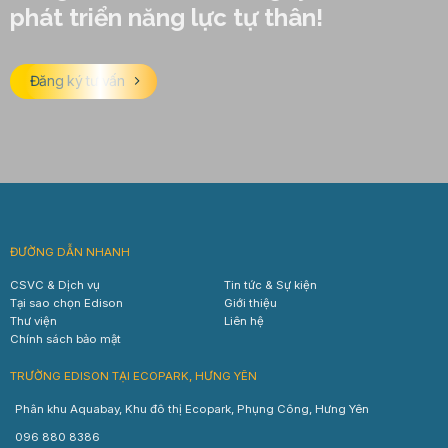
phát triển năng lực tự thân!
Đăng ký tư vấn
ĐƯỜNG DẪN NHANH
CSVC & Dịch vụ
Tin tức & Sự kiện
Tại sao chọn Edison
Giới thiệu
Thư viện
Liên hệ
Chính sách bảo mật
TRƯỜNG EDISON TẠI ECOPARK, HƯNG YÊN
Phân khu Aquabay, Khu đô thị Ecopark, Phụng Công, Hưng Yên
096 880 8386