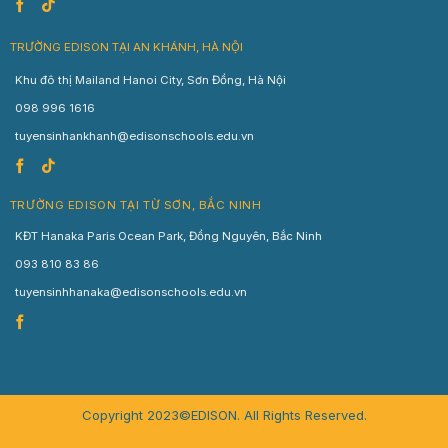
TRƯỜNG EDISON TẠI AN KHÁNH, HÀ NỘI
Khu đô thị Mailand Hanoi City, Sơn Đồng, Hà Nội
098 996 1616
tuyensinhankhanh@edisonschools.edu.vn
TRƯỜNG EDISON TẠI TỪ SƠN, BẮC NINH
KĐT Hanaka Paris Ocean Park, Đồng Nguyên, Bắc Ninh
093 810 83 86
tuyensinhhanaka@edisonschools.edu.vn
Copyright 2023©EDISON. All Rights Reserved.