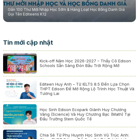
Gần 100 Thư Mời Nhập Học Sớm & Hàng Loạt Học Bổng Danh Giá
Gọi Tên Editeens K12
Tin mới cập nhật
Kick-off Năm Học 2026-2027 – Thầy Cô Edison
Schools Sẵn Sàng Đón Bầu Trời Rộng Mở
Editeen Huy Anh – Từ IELTS 8.5 Đến Lựa Chọn
THPT Edison Để Mở Rộng Lộ Trình Học Thuật Và
Tương Lai
Học Sinh Edison Ecopark Giành Huy Chương
Vàng (Science) Và Huy Chương Bạc (Math) Tại
Đấu Trường Stem Quốc Tế
Chia Sẻ Từ Phụ Huynh Học Sinh Vũ Trúc Anh: