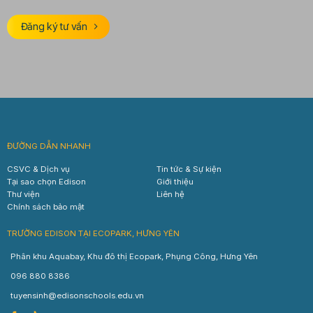
Đăng ký tư vấn
ĐƯỜNG DẪN NHANH
CSVC & Dịch vụ
Tin tức & Sự kiện
Tại sao chọn Edison
Giới thiệu
Thư viện
Liên hệ
Chính sách bảo mật
TRƯỜNG EDISON TẠI ECOPARK, HƯNG YÊN
Phân khu Aquabay, Khu đô thị Ecopark, Phụng Công, Hưng Yên
096 880 8386
tuyensinh@edisonschools.edu.vn