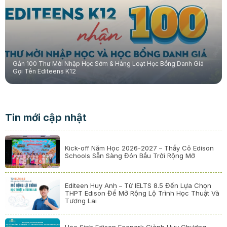
Gần 100 Thư Mời Nhập Học Sớm & Hàng Loạt Học Bổng Danh Giá
Gọi Tên Editeens K12
Tin mới cập nhật
Kick-off Năm Học 2026-2027 – Thầy Cô Edison
Schools Sẵn Sàng Đón Bầu Trời Rộng Mở
Editeen Huy Anh – Từ IELTS 8.5 Đến Lựa Chọn
THPT Edison Để Mở Rộng Lộ Trình Học Thuật Và
Tương Lai