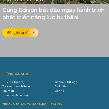
Cùng Edison bắt đầu ngay hành trình
phát triển năng lực tự thân!
Đăng ký tư vấn
ĐƯỜNG DẪN NHANH
CSVC & Dịch vụ
Tin tức & Sự kiện
Tại sao chọn Edison
Giới thiệu
Thư viện
Liên hệ
Chính sách bảo mật
TRƯỜNG EDISON TẠI ECOPARK, HƯNG YÊN