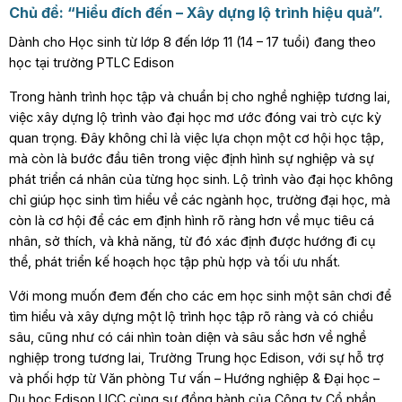
Chủ đề: “Hiểu đích đến – Xây dựng lộ trình hiệu quả”.
Dành cho Học sinh từ lớp 8 đến lớp 11 (14 – 17 tuổi) đang theo
học tại trường PTLC Edison
Trong hành trình học tập và chuẩn bị cho nghề nghiệp tương lai,
việc xây dựng lộ trình vào đại học mơ ước đóng vai trò cực kỳ
quan trọng. Đây không chỉ là việc lựa chọn một cơ hội học tập,
mà còn là bước đầu tiên trong việc định hình sự nghiệp và sự
phát triển cá nhân của từng học sinh. Lộ trình vào đại học không
chỉ giúp học sinh tìm hiểu về các ngành học, trường đại học, mà
còn là cơ hội để các em định hình rõ ràng hơn về mục tiêu cá
nhân, sở thích, và khả năng, từ đó xác định được hướng đi cụ
thể, phát triển kế hoạch học tập phù hợp và tối ưu nhất.
Với mong muốn đem đến cho các em học sinh một sân chơi để
tìm hiểu và xây dựng một lộ trình học tập rõ ràng và có chiều
sâu, cũng như có cái nhìn toàn diện và sâu sắc hơn về nghề
nghiệp trong tương lai, Trường Trung học Edison, với sự hỗ trợ
và phối hợp từ Văn phòng Tư vấn – Hướng nghiệp & Đại học –
Du học Edison UCC cùng sự đồng hành của Công ty Cổ phần