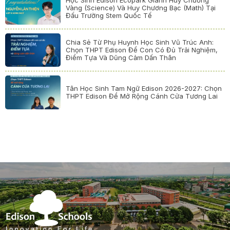
Học Sinh Edison Ecopark Giành Huy Chương
Vàng (Science) Và Huy Chương Bạc (Math) Tại
Đấu Trường Stem Quốc Tế
Chia Sẻ Từ Phụ Huynh Học Sinh Vũ Trúc Anh:
Chọn THPT Edison Để Con Có Đủ Trải Nghiệm,
Điểm Tựa Và Dũng Cảm Dấn Thân
Tân Học Sinh Tam Ngữ Edison 2026-2027: Chọn
THPT Edison Để Mở Rộng Cánh Cửa Tương Lai