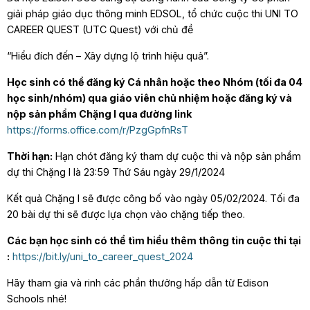
giải pháp giáo dục thông minh EDSOL, tổ chức cuộc thi UNI TO
CAREER QUEST (UTC Quest) với chủ đề
“Hiểu đích đến – Xây dựng lộ trình hiệu quả”.
Học sinh có thể đăng ký Cá nhân hoặc theo Nhóm (tối đa 04
học sinh/nhóm) qua giáo viên chủ nhiệm hoặc đăng ký và
nộp sản phẩm Chặng I qua đường link
https://forms.office.com/r/PzgGpfnRsT
Thời hạn:
Hạn chót đăng ký tham dự cuộc thi và nộp sản phẩm
dự thi Chặng I là 23:59 Thứ Sáu ngày 29/1/2024
Kết quả Chặng I sẽ được công bố vào ngày 05/02/2024. Tối đa
20 bài dự thi sẽ được lựa chọn vào chặng tiếp theo.
Các bạn học sinh có thể tìm hiểu thêm thông tin cuộc thi tại
:
https://bit.ly/uni_to_career_quest_2024
Hãy tham gia và rinh các phần thưởng hấp dẫn từ Edison
Schools nhé!