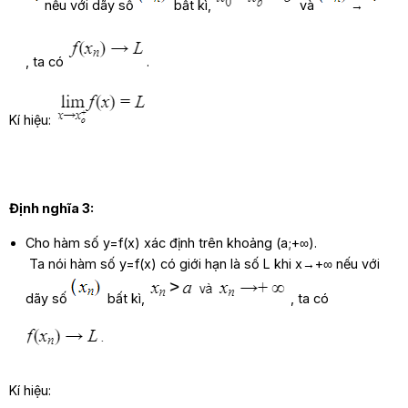
nếu với dãy số
bất kì,
v
à
→
,
t
a
c
ó
.
K
í
h
i
ệ
u
:
Định nghĩa 3:
Cho hàm số y=f(x) xác định trên khoảng (a;+∞).
Ta nói hàm số y=f(x) có giới hạn là số L khi
x
→
+
∞
nếu với
dãy số
bất kì,
,
t
a
c
ó
Kí hiệu: