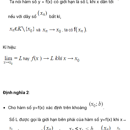
Ta nói hàm số y = f(x) có giới hạn là số L khi x dần tới
nếu với dãy số
bất kì,
Kí hiệu:
Định nghĩa 2
:
Cho hàm số y=f(x) xác định trên khoảng
.
Số L được gọi là giới hạn bên phải của hàm số y=f(x) khi
x
→