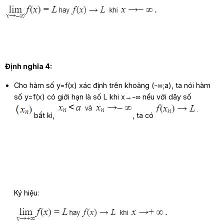
Định nghĩa 4:
Cho hàm số y=f(x) xác định trên khoảng (-∞;a), ta nói hàm
số y=f(x) có giới hạn là số L khi x→-∞ nếu với dãy số
bất kì,
,
t
a
c
ó
Ký hiệu: