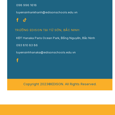
098 996 1616
tuyensinhankhanh@edisonschools.edu.vn
TRƯỜNG EDISON TẠI TỪ SƠN, BẮC NINH
KĐT Hanaka Paris Ocean Park, Đồng Nguyên, Bắc Ninh
093 810 83 86
tuyensinhhanaka@edisonschools.edu.vn
Copyright 2023©EDISON. All Rights Reserved.