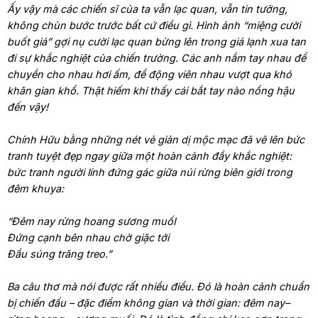
Ấy vậy mà các chiến sĩ của ta vẫn lạc quan, vẫn tin tưởng,
không chùn bước trước bất cứ điều gì. Hình ảnh “miệng cười
buốt giá” gợi nụ cười lạc quan bừng lên trong giá lạnh xua tan
đi sự khắc nghiệt của chiến trường. Các anh nắm tay nhau để
chuyền cho nhau hơi ấm, để động viên nhau vượt qua khó
khăn gian khổ. Thật hiếm khi thấy cái bắt tay nào nồng hậu
đến vậy!
Chính Hữu bằng những nét vẻ giản dị mộc mạc đã vẽ lên bức
tranh tuyệt đẹp ngay giữa một hoàn cảnh đầy khắc nghiệt:
bức tranh người lính đứng gác giữa núi rừng biên giới trong
đêm khuya:
“Đêm nay rừng hoang sương muốI
Đứng cạnh bên nhau chờ giặc tới
Đầu súng trăng treo.”
Ba câu thơ mà nói được rất nhiều điều. Đó là hoàn cảnh chuẩn
bị chiến đấu – đặc điểm không gian và thời gian: đêm nay–