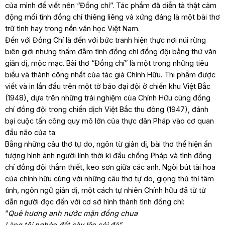
của mình để viết nên “Đồng chí”. Tác phẩm đã diễn tả thật cảm
động mối tình đồng chí thiêng liêng và xứng đáng là một bài thơ
trữ tình hay trong nền văn học Việt Nam.
Đến với Đồng Chí là đến với bức tranh hiện thực nơi núi rừng
biên giới nhưng thấm đẫm tình đồng chí đồng đội bằng thứ văn
giản dị, mộc mạc. Bài thơ “Đồng chí” là một trong những tiêu
biểu và thành công nhất của tác giả Chính Hữu. Thi phẩm được
viết và in lần đầu trên một tờ báo đại đội ở chiến khu Việt Bắc
(1948), dựa trên những trải nghiệm của Chính Hữu cùng đồng
chí đồng đội trong chiến dịch Việt Bắc thu đông (1947), đánh
bại cuộc tấn công quy mô lớn của thực dân Pháp vào cơ quan
đầu não của ta.
Bằng những câu thơ tự do, ngôn từ giản dị, bài thơ thể hiện ấn
tượng hình ảnh người lính thời kì đầu chống Pháp và tình đồng
chí đồng đội thắm thiết, keo sơn giữa các anh. Ngòi bút tài hoa
của chính hữu cùng với những câu thơ tự do, giọng thủ thỉ tâm
tình, ngôn ngữ giản dị, một cách tự nhiên Chính hữu đã từ từ
dẫn người đọc đến với cơ sở hình thành tình đồng chí:
“
Quê hương anh nước mặn đồng chua
Làng tôi nghèo đất cày lên sỏi đá”