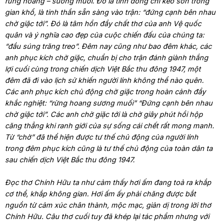
rừng hoang – sương muối. Đó là tình đồng chí keo sơn trong
gian khổ, là tinh thần sẵn sàng vào trận: “đứng cạnh bên nhau
chờ giặc tới”. Đó là tâm hồn đầy chất thơ của anh Vệ quốc
quân và ý nghĩa cao đẹp của cuộc chiến đấu của chúng ta:
“đầu súng trăng treo”. Đêm nay cũng như bao đêm khác, các
anh phục kích chờ giặc, chuẩn bị cho trận đánh giành thắng
lợi cuối cùng trong chiến dịch Việt Bắc thu đông 1947, một
đêm đã đi vào lịch sử khiến người lính không thể nào quên.
Các anh phục kích chủ động chờ giặc trong hoàn cảnh đầy
khắc nghiệt: “rừng hoang sương muối” “Đứng cạnh bên nhau
chờ giặc tới”. Các anh chờ giặc tới là chờ giây phút hồi hộp
căng thẳng khi ranh giới của sự sống cái chết rất mong manh.
Từ “chờ” đã thể hiện được tư thế chủ động của người lính
trong đêm phục kích cũng là tư thế chủ động của toàn dân ta
sau chiến dịch Việt Bắc thu đông 1947.
Đọc thơ Chính Hữu ta như cảm thấy hơi ấm đang toả ra khắp
cơ thể, khắp không gian. Hơi ấm ấy phải chăng được bắt
nguồn từ cảm xúc chân thành, mộc mạc, giản dị trong lời thơ
Chính Hữu. Câu thơ cuối tuy đã khép lại tác phẩm nhưng với