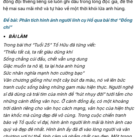
đồng đội thiêng liêng sẽ luôn ghi dấu trong lòng độc giả, để thế
hệ mai sau mãi nhớ và tự hào về một thời khói lửa anh hùng.
Đề bài: Phân tích hình ảnh người lính cụ Hồ qua bài thơ “Đồng
chí”
BÀI LÀM
Trong bài thơ “Tuổi 25” Tố Hữu đã từng viết:
“Thiếu tất cả, ta rất giàu dũng khí
Sống chẳng cúi đầu, chết vẫn ung dung
Giặc muốn ta nô lệ, ta lại hóa anh hùng
Sức nhân nghĩa mạnh hơn cường bạo”
Văn chương giống như một cây bút đa màu, nó vẽ lên bức
tranh cuộc sống bằng những gam màu hiện thực. Người nghệ
sĩ đã dùng cả trái tim của mình để “hút nhụy đời” tưới tắm cho
những cánh đồng văn học. Ở cánh đồng ấy, có một khoảng
trời dành riêng cho văn học cách mạng, văn học của hiện thực
tàn khốc mà cũng đẹp đẽ vô cùng. Trong cuộc chiến tranh
bảo vệ Tổ quốc vĩ đại, hình ảnh người lính mãi là hình ảnh cao
quý và đẹp đẽ nhất. Hình ảnh ấy đã đi vào lòng người và văn
chương vơi tư thế, tình cảm và phẩm chất cao đẹp. Một trong