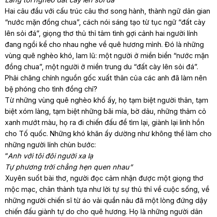
Hai câu đầu với cấu trúc câu thơ song hành, thành ngữ dân gian
“nước mặn đồng chua”, cách nói sáng tạo từ tục ngữ “đất cày
lên sỏi đá”, giọng thơ thủ thỉ tâm tình gợi cảnh hai người lính
đang ngồi kể cho nhau nghe về quê hương mình. Đó là những
vùng quê nghèo khó, lam lũ: một người ở miền biển “nước mặn
đồng chua”, một người ở miền trung du “đất cày lên sỏi đá”.
Phải chăng chính nguồn gốc xuất thân của các anh đã làm nên
bệ phóng cho tình đồng chí?
Từ những vùng quê nghèo khổ ấy, họ tạm biệt người thân, tạm
biệt xóm làng, tạm biệt những bãi mía, bờ dâu, những thảm cỏ
xanh mướt màu, họ ra đi chiến đấu để tìm lại, giành lại linh hồn
cho Tố quốc. Những khó khăn ấy dường như không thể làm cho
những người lính chùn bước:
“
Anh với tôi đôi người xa lạ
Tự phương trời chẳng hẹn quen nhau”
Xuyên suốt bài thơ, người đọc cảm nhận được một giọng thơ
mộc mạc, chân thành tựa như lời tự sự thủ thỉ về cuộc sống, về
những người chiến sĩ từ áo vải quần nâu đã một lòng đứng dậy
chiến đấu giành tự do cho quê hương. Họ là những người dân