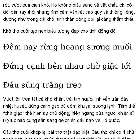
rét, vượt qua gian khổ. Họ không giàu sang về vật chất, chỉ có
đôi bàn tay thôi nhưng tình cảm vẫn rất cao quý và thiêng liêng,
dường như trong cái khổ, tinh thần đồng đội lại càng thắm thiết..
Khổ thơ cuối tạo nên biểu tượng đẹp cho tình đồng đội.
Vượt lên trên tất cả khó khăn, trái tim người lính vẫn tràn đầy
nhiệt huyết, đứng canh gác dù đêm khuya, sương lạnh. Tâm thế
“chờ giặc” thể hiện sự chủ động, hiên ngang của người chiến sĩ.
Họ lúc nào cũng sẵn sàng để chiến đấu bảo vệ Tổ quốc.
Câu thơ cuối khép lại bài thơ thật đặc biệt. Câu thơ chỉ có 4 chữ,