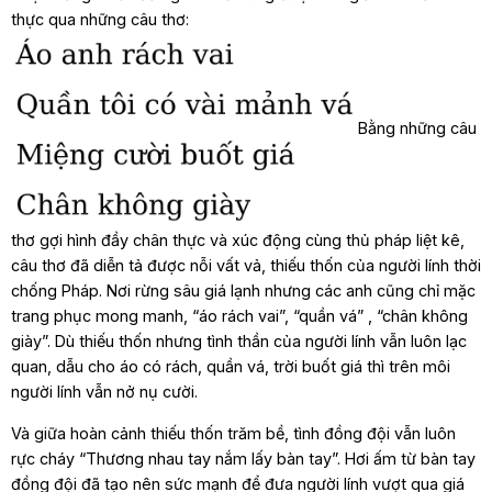
thực qua những câu thơ:
Bằng những câu
thơ gợi hình đầy chân thực và xúc động cùng thủ pháp liệt kê,
câu thơ đã diễn tả được nỗi vất vả, thiếu thốn của người lính thời
chống Pháp. Nơi rừng sâu giá lạnh nhưng các anh cũng chỉ mặc
trang phục mong manh, “áo rách vai”, “quần vá” , “chân không
giày”. Dù thiếu thốn nhưng tình thần của người lính vẫn luôn lạc
quan, dẫu cho áo có rách, quần vá, trời buốt giá thì trên môi
người lính vẫn nở nụ cười.
Và giữa hoàn cảnh thiếu thốn trăm bề, tình đồng đội vẫn luôn
rực cháy “Thương nhau tay nắm lấy bàn tay”. Hơi ấm từ bàn tay
đồng đội đã tạo nên sức mạnh để đưa người lính vượt qua giá