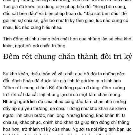
Tác giả đã khéo léo dùng biện pháp tiểu đối “Súng bên súng,
đầu sát bên đầu” và biện pháp hoán dụ “đầu sát bên đầu” để
gợi lên sự chia sẻ, gắn bó như tri kỷ tâm giao, lúc nào cũng có
nhau, lúc nào cũng hiểu nhau.
Tình đồng chí như càng bền chặt hơn qua những lần sẻ chia khó
khăn, ngọt bùi nơi chiến trường.
Sự khó khăn, thiếu thốn về vật chất của bộ đội ta những năm
đầu đánh Pháp đã được tác giả tinh tế gợi lên qua hình ảnh
“đêm rét chung chăn”. Bộ đội đóng quân ở rừng, đêm xuống
trời rét cắt da cắt thịt nhưng lại chỉ có một tấm chăn mỏng.
Những người lính đã chia nhau cùng đắp tấm chăn nhỏ nhưng
đầy ắp sự yêu thương, sẻ chia. Tưởng như khó khăn sẽ khiến
người lính chùn bước, nản lòng. Nhưng không, khó khăn thì ta
chia sẻ, khắc phục, chính khó khăn đã giúp tình đồng chí thăng
hoa hơn, trở thành tri kỷ của nhau. Người ta nói rằng tình bạn lúc