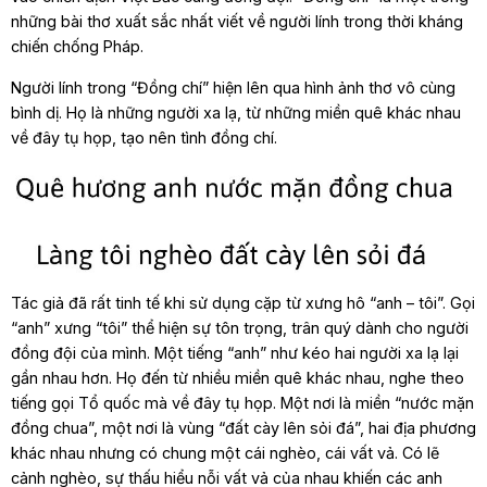
những bài thơ xuất sắc nhất viết về người lính trong thời kháng
chiến chống Pháp.
Người lính trong “Đồng chí” hiện lên qua hình ảnh thơ vô cùng
bình dị. Họ là những người xa lạ, từ những miền quê khác nhau
về đây tụ họp, tạo nên tình đồng chí.
Tác giả đã rất tinh tế khi sử dụng cặp từ xưng hô “anh – tôi”. Gọi
“anh” xưng “tôi” thể hiện sự tôn trọng, trân quý dành cho người
đồng đội của mình. Một tiếng “anh” như kéo hai người xa lạ lại
gần nhau hơn. Họ đến từ nhiều miền quê khác nhau, nghe theo
tiếng gọi Tổ quốc mà về đây tụ họp. Một nơi là miền “nước mặn
đồng chua”, một nơi là vùng “đất cày lên sỏi đá”, hai địa phương
khác nhau nhưng có chung một cái nghèo, cái vất vả. Có lẽ
cảnh nghèo, sự thấu hiểu nỗi vất vả của nhau khiến các anh