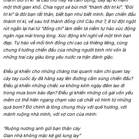
một thời gian khổ. Chia ngọt sẻ bùi mới “thành đôi tri kỉ”. “Đôi
tri ki” là đôi bạn rất thân, biết bạn như biết mình. Bạn chiến đấu
thành tri kỉ, về sau trở thành đồng chí! Câu thơ 7, 8 từ đột ngột
rút ngắn lại hai từ “đồng chí” làm diễn tả niềm tự hào xúc động
ngân nga mãi trong lòng. Xúc động khi nghĩ về một tình bạn
đẹp. Tự hào về mối tình đồng chí cao cả thiêng liêng, cùng
chung lí tưởng chiến đấu của những người binh nhì vốn là
những trai cày giàu lòng yêu nước ra trận đánh giặc.
Điều gì khiến cho những chàng trai quanh năm chỉ quen tay
cày tay cuốc ấy đã hăng say lên đường cầm súng chiến đấu?
Điều gì khiến những chiếc xe không kính ngày đêm lao đi
trong mưa bom bão đạn? Điều gì khiến những cô gái vốn yếu
mềm có thể hiên ngang chạm vào cái chết vô hình từ những
quả bom? Đó chính là lòng chung thủy với quê hương, với
mảnh ruộng nhà mình, với vợ con của mình:
“Ruộng nương anh gửi bạn thân cày
Gian nhà không mặc kệ gió lung lay”