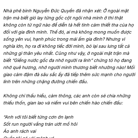
Nhà phê bình Nguyễn Đức Quyền đã nhận xét: Ở ngoài mặt
trận mà biết gió lay từng gốc cột ngôi nhà mình ở thì thật
không còn từ ngữ nào để diễn tả hết tình cảm thiết tha của họ
đối với gia đình mình. Thế đó, ai mà không mong muốn được
sống yên vui, hạnh phúc trong mái ấm gia đình? Nhưng vì
nghĩa lớn, họ ra đi không tiếc đời mình, bỏ lại sau lưng tất cả
những gì thân yêu nhất. Cũng như vậy, ở ngoài mặt trận mà
biết “Giếng nước gốc đa nhớ người ra lính” chứng tỏ họ đang
nhớ quê hương, nhớ người mình thương biết nhường nào! Mối
giao cảm đậm đà sâu sắc ấy đã tiếp thêm sức mạnh cho người
lính trên những chặng đường chiến đấu.
Không chỉ thấu hiểu, cảm thông, các anh còn sẻ chia những
thiếu thốn, gian lao và niềm vui bên chiến hào chiến đấu:
“Anh với tôi biết từng cơn ớn lạnh
Sốt run người vầng trán ướt mồ hôi
Áo anh rách vai