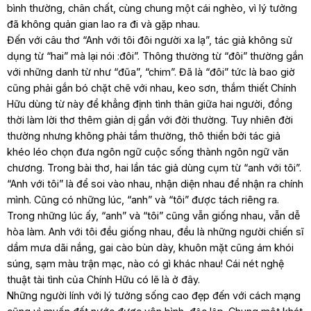
bình thường, chân chất, cùng chung một cái nghèo, vì lý tưởng
đã không quản gian lao ra đi và gặp nhau.
Đến với câu thơ “Anh với tôi đôi người xa lạ”, tác giả không sử
dụng từ “hai” mà lại nói :đôi”. Thông thường từ “đôi” thường gắn
với những danh từ như “đũa”, “chim”. Đã là “đôi” tức là bao giờ
cũng phải gắn bó chặt chẽ với nhau, keo sơn, thắm thiết Chính
Hữu dùng từ này để khẳng định tình thân giữa hai người, đồng
thời làm lời thơ thêm giản dị gần với đời thường. Tuy nhiên đời
thường nhưng không phải tầm thường, thô thiển bởi tác giả
khéo léo chọn đưa ngôn ngữ cuộc sống thành ngôn ngữ văn
chương. Trong bài thơ, hai lần tác giả dùng cụm từ “anh với tôi”.
“Anh với tôi” là để soi vào nhau, nhận diện nhau để nhận ra chính
mình. Cũng có những lúc, “anh” và “tôi” được tách riêng ra.
Trong những lúc ấy, “anh” và “tôi” cũng vẫn giống nhau, vẫn dễ
hòa làm. Anh với tôi đều giống nhau, đều là những người chiến sĩ
dầm mưa dãi nắng, gai cào bùn dày, khuôn mặt cũng ám khói
súng, sạm màu trận mạc, nào có gì khác nhau! Cái nét nghệ
thuật tài tình của Chính Hữu có lẽ là ở đây.
Những người lính với lý tưởng sống cao đẹp đến với cách mạng