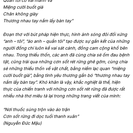
Quần tôi có vài mảnh vá
Miệng cười buốt giá
Chân không giày
Thương nhau tay nắm lấy bàn tay”
Đoạn thơ với bút pháp hiện thực, hình ảnh sóng đôi đối xứng
“anh – tôi”, “áo anh – quần tôi” tạo được sự gắn kết của những
người đồng chí luôn kề vai sát cánh, đồng cam cộng khổ bên
nhau. Trong thiếu thốn, các anh đã cùng chia sẻ ốm đau bệnh
tật, cũng trải qua những cơn sốt rét rừng ghê gớm, cùng chia
sẻ những thiếu thốn về vật chất, bằng niềm lạc quan “miệng
cười buốt giá”, bằng tình yêu thương gắn bó “thương nhau tay
nắm lấy bàn tay”. Khó khăn là vậy, khắc nghiệt là thế, hiện
thực của chiến tranh với những cơn sốt rét rừng đã được rất
nhiều nhà thơ miêu tả lại trong những trang viết của mình:
“Nơi thuốc súng trộn vào áo trận
Cơn sốt rừng đi dọc tuổi thanh xuân”
(Nguyễn Đức Mậu)