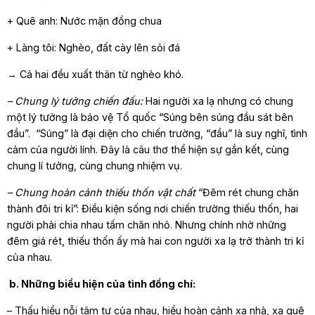
+ Quê anh: Nước mặn đồng chua
+ Làng tôi: Nghèo, đất cày lên sỏi đá
→ Cả hai đều xuất thân từ nghèo khó.
– Chung lý tưởng chiến đấu:
Hai người xa lạ nhưng có chung
một lý tưởng là bảo vệ Tổ quốc “Súng bên súng đầu sát bên
đầu”. “Súng” là đại diện cho chiến trường, “đầu” là suy nghĩ, tình
cảm của người lính. Đây là câu thơ thể hiện sự gắn kết, cùng
chung lí tưởng, cùng chung nhiệm vụ.
– Chung hoàn cảnh thiếu thốn vật chất
“Đêm rét chung chăn
thành đôi tri kỉ”: Điều kiện sống nơi chiến trường thiếu thốn, hai
người phải chia nhau tấm chăn nhỏ. Nhưng chính nhờ những
đêm giá rét, thiếu thốn ấy mà hai con người xa lạ trở thành tri kỉ
của nhau.
b. Những biểu hiện của tình đồng chí:
– Thấu hiểu nỗi tâm tư của nhau, hiểu hoàn cảnh xa nhà, xa quê