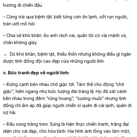
hương đi chiến đấu.
– Cùng trải qua bệnh tật: biết từng cơn ớn lạnh, sốt run người,
trán ướt mồ hôi.
– Chia sẻ khó khăn: Áo anh rách vai, quần tôi có vài mảnh vá,
chân không giày.
→ Dù khó khăn, bệnh tật, thiếu thốn nhưng không điều gì ngăn
được tình đồng đội cao đẹp của những người lính.
c. Bức tranh đẹp về người lính:
– Đứng cạnh bên nhau chờ giặc tới: Tâm thế chủ động “chờ
giặc”, hiên ngang như bức tượng đài tráng lệ. Họ đã sát cánh
bên nhau trong đêm “rừng hoang”, “sương muối” nhưng tình
đồng chí ấm áp đã giúp người chiến sĩ quên đi cái lạnh, quên đi
sợ hãi.
– Đầu súng trăng treo: Súng là hiện thực chiến tranh, trăng đại
diện cho cái đẹp, cho hòa bình. Hai hình ảnh lồng vào làm một,