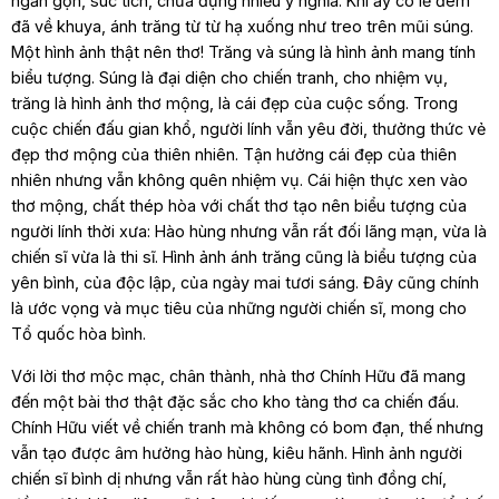
ngắn gọn, súc tích, chứa đựng nhiều ý nghĩa. Khi ấy có lẽ đêm
đã về khuya, ánh trăng từ từ hạ xuống như treo trên mũi súng.
Một hình ảnh thật nên thơ! Trăng và súng là hình ảnh mang tính
biểu tượng. Súng là đại diện cho chiến tranh, cho nhiệm vụ,
trăng là hình ảnh thơ mộng, là cái đẹp của cuộc sống. Trong
cuộc chiến đấu gian khổ, người lính vẫn yêu đời, thưởng thức vẻ
đẹp thơ mộng của thiên nhiên. Tận hưởng cái đẹp của thiên
nhiên nhưng vẫn không quên nhiệm vụ. Cái hiện thực xen vào
thơ mộng, chất thép hòa với chất thơ tạo nên biểu tượng của
người lính thời xưa: Hào hùng nhưng vẫn rất đối lãng mạn, vừa là
chiến sĩ vừa là thi sĩ. Hình ảnh ánh trăng cũng là biểu tượng của
yên bình, của độc lập, của ngày mai tươi sáng. Đây cũng chính
là ước vọng và mục tiêu của những người chiến sĩ, mong cho
Tổ quốc hòa bình.
Với lời thơ mộc mạc, chân thành, nhà thơ Chính Hữu đã mang
đến một bài thơ thật đặc sắc cho kho tàng thơ ca chiến đấu.
Chính Hữu viết về chiến tranh mà không có bom đạn, thế nhưng
vẫn tạo được âm hưởng hào hùng, kiêu hãnh. Hình ảnh người
chiến sĩ bình dị nhưng vẫn rất hào hùng cùng tình đồng chí,