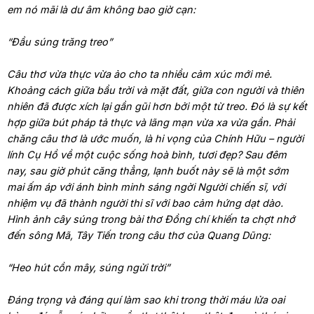
em nó mãi là dư âm không bao giờ cạn:
“Đầu súng trăng treo”
Câu thơ vừa thực vừa ảo cho ta nhiều cảm xúc mới mẻ.
Khoảng cách giữa bầu trời và mặt đất, giữa con người và thiên
nhiên đã được xích lại gần gũi hơn bởi một từ treo. Đó là sự kết
hợp giữa bút pháp tả thực và lãng mạn vừa xa vừa gần. Phải
chăng câu thơ là ước muốn, là hi vọng của Chính Hữu – người
lính Cụ Hồ về một cuộc sống hoà bình, tươi đẹp? Sau đêm
nay, sau giờ phút căng thẳng, lạnh buốt này sẽ là một sớm
mai ấm áp với ánh bình minh sáng ngời Người chiến sĩ, với
nhiệm vụ đã thành người thi sĩ với bao cảm hứng dạt dào.
Hình ảnh cây súng trong bài thơ Đồng chí khiến ta chợt nhớ
đến sông Mã, Tây Tiến trong câu thơ của Quang Dũng:
“Heo hút cồn mây, súng ngửi trời”
Đáng trọng và đáng quí làm sao khi trong thời máu lửa oai