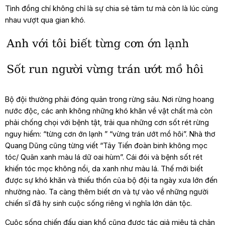
Tình đồng chí không chỉ là sự chia sẻ tâm tư mà còn là lúc cùng
nhau vượt qua gian khó.
Bộ đội thường phải đóng quân trong rừng sâu. Nơi rừng hoang
nước độc, các anh không những khó khăn về vật chất mà còn
phải chống chọi với bệnh tật, trải qua những cơn sốt rét rừng
nguy hiểm: “từng cơn ớn lạnh ” “vừng trán ướt mồ hôi”. Nhà thơ
Quang Dũng cũng từng viết “Tây Tiến đoàn binh không mọc
tóc/ Quân xanh màu lá dữ oai hùm”. Cái đói và bệnh sốt rét
khiến tóc mọc không nổi, da xanh như màu lá. Thế mới biết
được sự khó khăn và thiếu thốn của bộ đội ta ngày xưa lớn đến
nhường nào. Ta càng thêm biết ơn và tự vào về những người
chiến sĩ đã hy sinh cuộc sống riêng vì nghĩa lớn dân tộc.
Cuộc sống chiến đấu gian khổ cũng được tác giả miêu tả chân