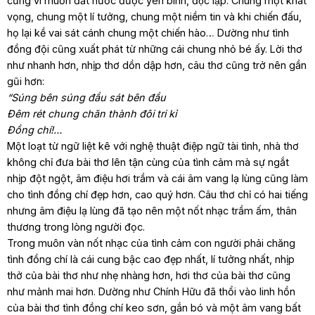
cũng vì muốn đất nước được yên bình, độc lập. Chung một khát
vọng, chung một lí tưởng, chung một niềm tin và khi chiến đấu,
họ lại kề vai sát cánh chung một chiến hào… Dường như tình
đồng đội cũng xuất phát từ những cái chung nhỏ bé ấy. Lời thơ
như nhanh hơn, nhịp thơ dồn dập hơn, câu thơ cũng trở nên gần
gũi hơn:
“Súng bên súng đầu sát bên đầu
Đêm rét chung chăn thành đôi tri kỉ
Đồng chí!…
Một loạt từ ngữ liệt kê với nghệ thuật điệp ngữ tài tình, nhà thơ
không chỉ đưa bài thơ lên tận cùng của tình cảm mà sự ngắt
nhịp đột ngột, âm điệu hơi trầm và cái âm vang lạ lùng cũng làm
cho tình đồng chí đẹp hơn, cao quý hơn. Câu thơ chỉ có hai tiếng
nhưng âm điệu lạ lùng đã tạo nên một nốt nhạc trầm ấm, thân
thương trong lòng người đọc.
Trong muôn vàn nốt nhạc của tình cảm con người phải chăng
tình đồng chí là cái cung bậc cao đẹp nhất, lí tưởng nhất, nhịp
thở của bài thơ như nhẹ nhàng hơn, hơi thơ của bài thơ cũng
như mảnh mai hơn. Dường như Chính Hữu đã thổi vào linh hồn
của bài thơ tình đồng chí keo sơn, gắn bó và một âm vang bất