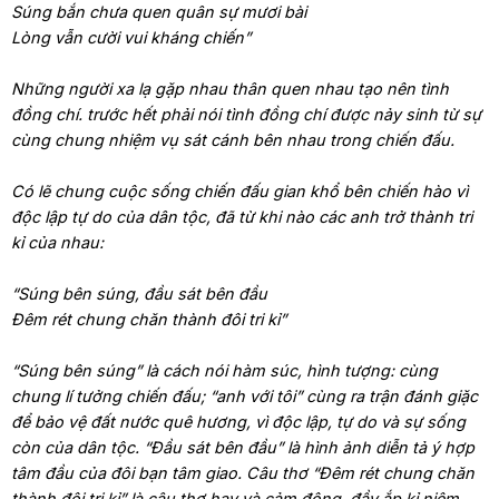
Súng bắn chưa quen quân sự mươi bài
Lòng vẫn cười vui kháng chiến”
Những người xa lạ gặp nhau thân quen nhau tạo nên tình
đồng chí. trước hết phải nói tình đồng chí được nảy sinh từ sự
cùng chung nhiệm vụ sát cánh bên nhau trong chiến đấu.
Có lẽ chung cuộc sống chiến đấu gian khổ bên chiến hào vì
độc lập tự do của dân tộc, đã từ khi nào các anh trở thành tri
kỉ của nhau:
“Súng bên súng, đầu sát bên đầu
Đêm rét chung chăn thành đôi tri kỉ”
“Súng bên súng” là cách nói hàm súc, hình tượng: cùng
chung lí tưởng chiến đấu; “anh với tôi” cùng ra trận đánh giặc
để bảo vệ đất nước quê hương, vì độc lập, tự do và sự sống
còn của dân tộc. “Đầu sát bên đầu” là hình ảnh diễn tả ý hợp
tâm đầu của đôi bạn tâm giao. Câu thơ “Đêm rét chung chăn
thành đôi tri kỉ” là câu thơ hay và cảm động, đầy ắp kỉ niệm