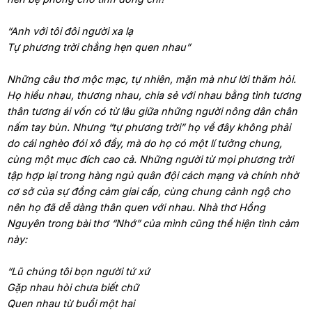
“Anh với tôi đôi người xa lạ
Tự phương trời chẳng hẹn quen nhau”
Những câu thơ mộc mạc, tự nhiên, mặn mà như lời thăm hỏi.
Họ hiểu nhau, thương nhau, chia sẻ với nhau bằng tình tương
thân tương ái vốn có từ lâu giữa những người nông dân chân
nấm tay bùn. Nhưng “tự phương trời” họ về đây không phải
do cái nghèo đói xô đẩy, mà do họ có một lí tưởng chung,
cùng một mục đích cao cả. Những người từ mọi phương trời
tập hợp lại trong hàng ngủ quân đội cách mạng và chính nhờ
cơ sở của sự đồng cảm giai cấp, cùng chung cảnh ngộ cho
nên họ đã dễ dàng thân quen với nhau. Nhà thơ Hồng
Nguyên trong bài thơ “Nhớ” của mình cũng thể hiện tình cảm
này:
“Lũ chúng tôi bọn người tứ xứ
Gặp nhau hòi chưa biết chữ
Quen nhau từ buổi một hai