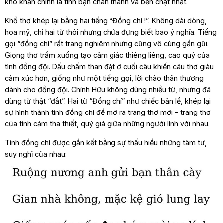
khó khăn chính là tình bạn chân thành và bền chặt nhất.
Khổ thơ khép lại bằng hai tiếng “Đồng chí !”. Không dài dòng,
hoa mỹ, chỉ hai từ thôi nhưng chứa đựng biết bao ý nghĩa. Tiếng
gọi “đồng chí” rất trang nghiêm nhưng cũng vô cùng gần gũi.
Giọng thơ trầm xuống tạo cảm giác thiêng liêng, cao quý của
tình đồng đội. Dấu chấm than đặt ở cuối câu khiến câu thơ giàu
cảm xúc hơn, giống như một tiếng gọi, lời chào thân thương
dành cho đồng đội. Chính Hữu không dùng nhiều từ, nhưng đã
dùng từ thật “đắt”. Hai từ “Đồng chí” như chiếc bản lề, khép lại
sự hình thành tình đồng chí để mở ra trang thơ mới – trang thơ
của tình cảm tha thiết, quý giá giữa những người lính với nhau.
Tình đồng chí được gắn kết bằng sự thấu hiểu những tâm tư,
suy nghĩ của nhau: