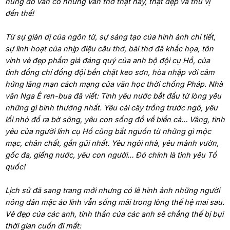
hùng đó vẫn có những vần thơ thật hay, thật đẹp và thú vị
đến thế!
Từ sự giản dị của ngôn từ, sự sáng tạo của hình ảnh chi tiết,
sự linh hoạt của nhịp điệu câu thơ, bài thơ đã khắc họa, tôn
vinh vẻ đẹp phẩm giá đáng quý của anh bộ đội cụ Hồ, của
tình đồng chí đồng đội bền chặt keo sơn, hòa nhập với cảm
hứng lãng mạn cách mạng của văn học thời chống Pháp. Nhà
văn Nga Ê ren-bua đã viết: Tình yêu nước bắt đầu từ lòng yêu
những gì bình thường nhất. Yêu cái cây trồng trước ngõ, yêu
lối nhỏ đổ ra bờ sông, yêu con sống đổ về biển cả… Vâng, tình
yêu của người lính cụ Hồ cũng bắt nguồn từ những gì mộc
mạc, chân chất, gần gũi nhất. Yêu ngôi nhà, yêu mảnh vườn,
gốc đa, giếng nước, yêu con người… Đó chính là tình yêu Tổ
quốc!
Lịch sử đã sang trang mới nhưng có lẽ hình ảnh những người
nông dân mặc áo lính vẫn sống mãi trong lòng thế hệ mai sau.
Vẻ đẹp của các anh, tinh thần của các anh sẽ chẳng thế bị bụi
thời gian cuốn đi mất: