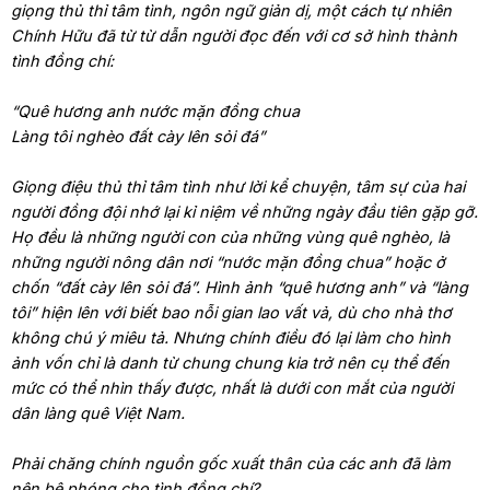
giọng thủ thỉ tâm tình, ngôn ngữ giản dị, một cách tự nhiên
Chính Hữu đã từ từ dẫn người đọc đến với cơ sở hình thành
tình đồng chí:
“Quê hương anh nước mặn đồng chua
Làng tôi nghèo đất cày lên sỏi đá”
Giọng điệu thủ thỉ tâm tình như lời kể chuyện, tâm sự của hai
người đồng đội nhớ lại kỉ niệm về những ngày đầu tiên gặp gỡ.
Họ đều là những người con của những vùng quê nghèo, là
những người nông dân nơi “nước mặn đồng chua” hoặc ở
chốn “đất cày lên sỏi đá”. Hình ảnh “quê hương anh” và “làng
tôi” hiện lên với biết bao nỗi gian lao vất vả, dù cho nhà thơ
không chú ý miêu tả. Nhưng chính điều đó lại làm cho hình
ảnh vốn chỉ là danh từ chung chung kia trở nên cụ thể đến
mức có thể nhìn thấy được, nhất là dưới con mắt của người
dân làng quê Việt Nam.
Phải chăng chính nguồn gốc xuất thân của các anh đã làm
nên bệ phóng cho tình đồng chí?