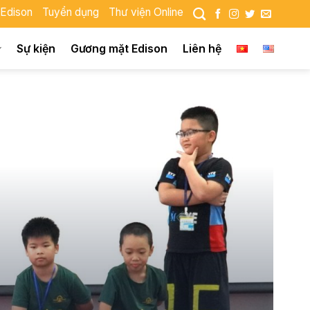
 Edison
Tuyển dụng
Thư viện Online
Sự kiện
Gương mặt Edison
Liên hệ