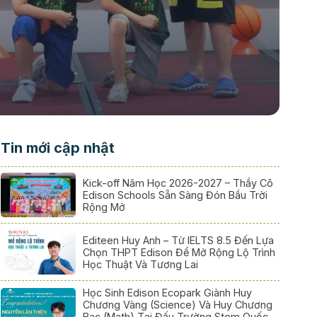
Tin mới cập nhật
Kick-off Năm Học 2026-2027 – Thầy Cô
Edison Schools Sẵn Sàng Đón Bầu Trời
Rộng Mở
Editeen Huy Anh – Từ IELTS 8.5 Đến Lựa
Chọn THPT Edison Để Mở Rộng Lộ Trình
Học Thuật Và Tương Lai
Học Sinh Edison Ecopark Giành Huy
Chương Vàng (Science) Và Huy Chương
Bạc (Math) Tại Đấu Trường Stem Quốc