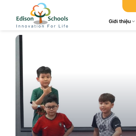
Chuyển
đến
nội
Giới thiệu
dung