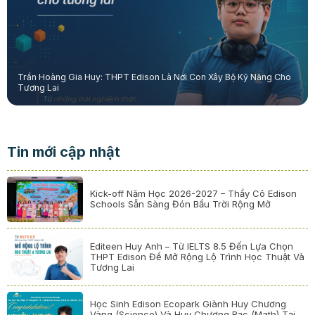
Trần Hoàng Gia Huy: THPT Edison Là Nơi Con Xây Bộ Kỹ Năng Cho
Tương Lai
Tin mới cập nhật
Kick-off Năm Học 2026-2027 – Thầy Cô Edison
Schools Sẵn Sàng Đón Bầu Trời Rộng Mở
Editeen Huy Anh – Từ IELTS 8.5 Đến Lựa Chọn
THPT Edison Để Mở Rộng Lộ Trình Học Thuật Và
Tương Lai
Học Sinh Edison Ecopark Giành Huy Chương
Vàng (Science) Và Huy Chương Bạc (Math) Tại