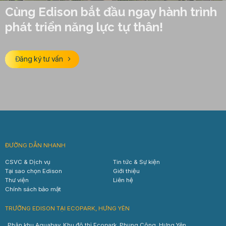
Cùng Edison bắt đầu ngay hành trình
phát triển năng lực tự thân!
Đăng ký tư vấn
ĐƯỜNG DẪN NHANH
CSVC & Dịch vụ
Tin tức & Sự kiện
Tại sao chọn Edison
Giới thiệu
Thư viện
Liên hệ
Chính sách bảo mật
TRƯỜNG EDISON TẠI ECOPARK, HƯNG YÊN
Phân khu Aquabay, Khu đô thị Ecopark, Phụng Công, Hưng Yên