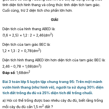
tính diện tích hình thang và công thức tính diện tích tam giác.
Cuối cùng, trừ 2 diện tích cho phần lớn hơn.
GIẢI
Diện tích của hình thang ABED là:
2
(1,6 + 2,5) × 1,2 : 2 = 2,46(dm
)
Diện tích của tam giác BEC là:
2
1,2 × 1,3 : 2 = 0,78(dm
)
Diện tích hình thang ABED lớn hơn diện tích của tam giác BEC là:
2
2,46 – 0,78 = 1,68(dm
)
2
Đáp số
: 1,68dm
Bài 3 toán lớp 5 luyện tập chung trang 95
:
Trên một mảnh
vườn hình thang (như hình vẽ), người ta sử dụng 30% diện
tích đất trồng đu đủ và 25% diện tích để trồng chuối.
a) Hỏi có thể trồng được bao nhiêu cây đu đủ, biết rằng trồng
2
mỗi cây đu đủ cần 1,5 m
đất ?