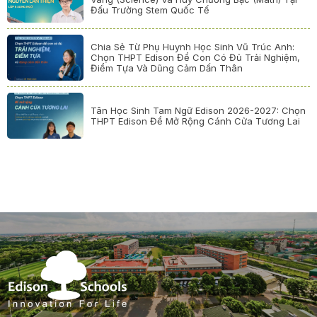
Đấu Trường Stem Quốc Tế
Chia Sẻ Từ Phụ Huynh Học Sinh Vũ Trúc Anh:
Chọn THPT Edison Để Con Có Đủ Trải Nghiệm,
Điểm Tựa Và Dũng Cảm Dấn Thân
Tân Học Sinh Tam Ngữ Edison 2026-2027: Chọn
THPT Edison Để Mở Rộng Cánh Cửa Tương Lai