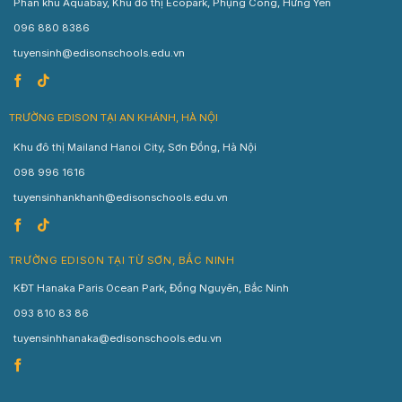
Phân khu Aquabay, Khu đô thị Ecopark, Phụng Công, Hưng Yên
096 880 8386
tuyensinh@edisonschools.edu.vn
TRƯỜNG EDISON TẠI AN KHÁNH, HÀ NỘI
Khu đô thị Mailand Hanoi City, Sơn Đồng, Hà Nội
098 996 1616
tuyensinhankhanh@edisonschools.edu.vn
TRƯỜNG EDISON TẠI TỪ SƠN, BẮC NINH
KĐT Hanaka Paris Ocean Park, Đồng Nguyên, Bắc Ninh
093 810 83 86
tuyensinhhanaka@edisonschools.edu.vn