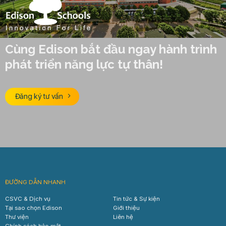
Cùng Edison bắt đầu ngay hành trình
phát triển năng lực tự thân!
Đăng ký tư vấn
ĐƯỜNG DẪN NHANH
CSVC & Dịch vụ
Tin tức & Sự kiện
Tại sao chọn Edison
Giới thiệu
Thư viện
Liên hệ