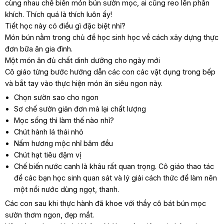
cùng nhau chế biến món bún sườn mọc, ai cũng reo lên phấn
khích. Thích quá là thích luôn ấy!
Tiết học này có điều gì đặc biệt nhỉ?
Món bún nằm trong chủ đề học sinh học về cách xây dựng thực
đơn bữa ăn gia đình.
Một món ăn đủ chất dinh dưỡng cho ngày mới
Cô giáo từng bước hướng dẫn các con các vật dụng trong bếp
và bắt tay vào thực hiện món ăn siêu ngon này.
Chọn sườn sao cho ngon
Sơ chế sườn giản đơn mà lại chất lượng
Mọc sống thì làm thế nào nhỉ?
Chút hành lá thái nhỏ
Nấm hương mộc nhĩ băm đều
Chút hạt tiêu đậm vị
Chế biến nước canh là khâu rất quan trọng. Cô giáo thao tác
để các bạn học sinh quan sát và lý giải cách thức để làm nên
một nồi nước dùng ngọt, thanh.
Các con sau khi thực hành đã khoe với thầy cô bát bún mọc
sườn thơm ngon, đẹp mắt.