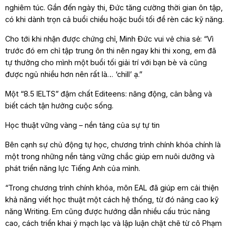
nghiêm túc. Gần đến ngày thi, Đức tăng cường thời gian ôn tập,
có khi dành trọn cả buổi chiều hoặc buổi tối để rèn các kỹ năng.
Cho tới khi nhận được chứng chỉ, Minh Đức vui vẻ chia sẻ: “Vì
trước đó em chỉ tập trung ôn thi nên ngay khi thi xong, em đã
tự thưởng cho mình một buổi tối giải trí với bạn bè và cũng
được ngủ nhiều hơn nên rất là… ‘chill’ ạ.”
Một “8.5 IELTS” đậm chất Editeens: năng động, cân bằng và
biết cách tận hưởng cuộc sống.
Học thuật vững vàng – nền tảng của sự tự tin
Bên cạnh sự chủ động tự học, chương trình chính khóa chính là
một trong những nền tảng vững chắc giúp em nuôi dưỡng và
phát triển năng lực Tiếng Anh của mình.
“Trong chương trình chính khóa, môn EAL đã giúp em cải thiện
khả năng viết học thuật một cách hệ thống, từ đó nâng cao kỹ
năng Writing. Em cũng được hướng dẫn nhiều cấu trúc nâng
cao, cách triển khai ý mạch lạc và lập luận chặt chẽ từ cô Phạm