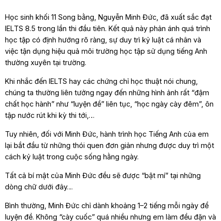
Học sinh khối 11 Song bằng, Nguyễn Minh Đức, đã xuất sắc đạt
IELTS 8.5 trong lần thi đầu tiên. Kết quả này phản ánh quá trình
học tập có định hướng rõ ràng, sự duy trì kỷ luật cá nhân và
việc tận dụng hiệu quả môi trường học tập sử dụng tiếng Anh
thường xuyên tại trường.
Khi nhắc đến IELTS hay các chứng chỉ học thuật nói chung,
chúng ta thường liên tưởng ngay đến những hình ảnh rất “đậm
chất học hành” như “luyện đề” liên tục, “học ngày cày đêm”, ôn
tập nước rút khi kỳ thi tới,…
Tuy nhiên, đối với Minh Đức, hành trình học Tiếng Anh của em
lại bắt đầu từ những thói quen đơn giản nhưng được duy trì một
cách kỷ luật trong cuộc sống hằng ngày.
Tất cả bí mật của Minh Đức đều sẽ được “bật mí” tại những
dòng chữ dưới đây…
Bình thường, Minh Đức chỉ dành khoảng 1–2 tiếng mỗi ngày để
luyện đề. Không “cày cuốc” quá nhiều nhưng em làm đều đặn và