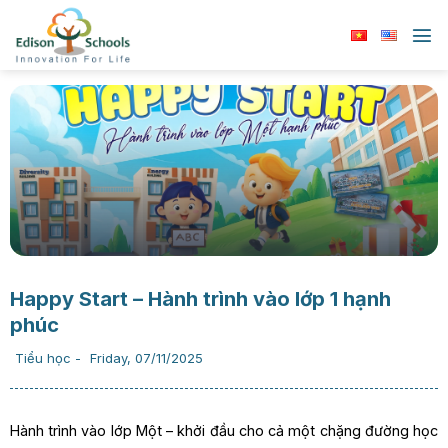
Chuyển
đến
nội
dung
Happy Start – Hành trình vào lớp 1 hạnh
phúc
Tiểu học
-
Friday, 07/11/2025
Hành trình vào lớp Một – khởi đầu cho cả một chặng đường học