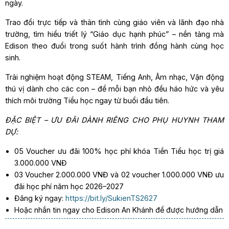
ngày.
Trao đổi trực tiếp và thân tình cùng giáo viên và lãnh đạo nhà
trường, tìm hiểu triết lý “Giáo dục hạnh phúc” – nền tảng mà
Edison theo đuổi trong suốt hành trình đồng hành cùng học
sinh.
Trải nghiệm hoạt động STEAM, Tiếng Anh, Âm nhạc, Vận động
thú vị dành cho các con – để mỗi bạn nhỏ đều háo hức và yêu
thích môi trường Tiểu học ngay từ buổi đầu tiên.
ĐẶC BIỆT – ƯU ĐÃI DÀNH RIÊNG CHO PHỤ HUYNH THAM
DỰ:
05 Voucher ưu đãi 100% học phí khóa Tiền Tiểu học trị giá
3.000.000 VNĐ
03 Voucher 2.000.000 VNĐ và 02 voucher 1.000.000 VNĐ ưu
đãi học phí năm học 2026–2027
Đăng ký ngay:
https://bit.ly/SukienTS2627
Hoặc nhắn tin ngay cho Edison An Khánh để được hướng dẫn