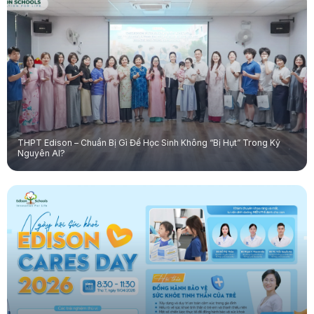
THPT Edison – Chuẩn Bị Gì Để Học Sinh Không “Bị Hụt” Trong Kỷ
Nguyên AI?