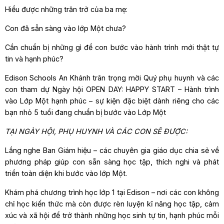
Hiểu được những trăn trở của ba mẹ:
Con đã sẵn sàng vào lớp Một chưa?
Cần chuẩn bị những gì để con bước vào hành trình mới thật tự
tin và hạnh phúc?
Edison Schools An Khánh trân trọng mời Quý phụ huynh và các
con tham dự Ngày hội OPEN DAY: HAPPY START – Hành trình
vào Lớp Một hạnh phúc – sự kiện đặc biệt dành riêng cho các
bạn nhỏ 5 tuổi đang chuẩn bị bước vào Lớp Một
TẠI NGÀY HỘI, PHỤ HUYNH VÀ CÁC CON SẼ ĐƯỢC:
Lắng nghe Ban Giám hiệu – các chuyên gia giáo dục chia sẻ về
phương pháp giúp con sẵn sàng học tập, thích nghi và phát
triển toàn diện khi bước vào lớp Một.
Khám phá chương trình học lớp 1 tại Edison – nơi các con không
chỉ học kiến thức mà còn được rèn luyện kĩ năng học tập, cảm
xúc và xã hội để trở thành những học sinh tự tin, hạnh phúc mỗi