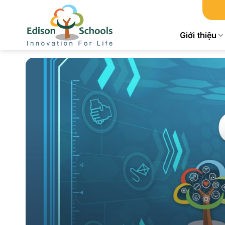
Chuyển
đến
nội
Giới thiệu
dung