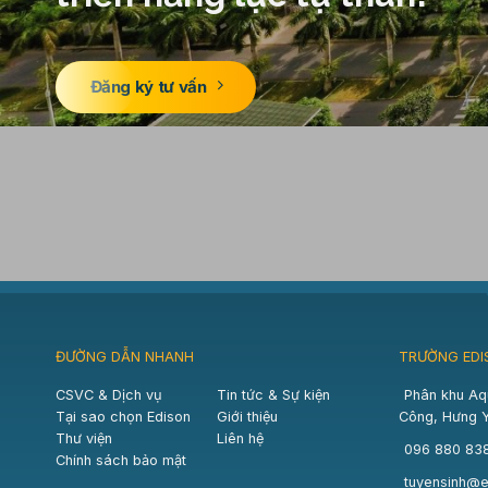
Đăng ký tư vấn
ĐƯỜNG DẪN NHANH
TRƯỜNG EDI
CSVC & Dịch vụ
Tin tức & Sự kiện
Phân khu Aq
Tại sao chọn Edison
Giới thiệu
Công, Hưng 
Thư viện
Liên hệ
096 880 83
Chính sách bảo mật
tuyensinh@e