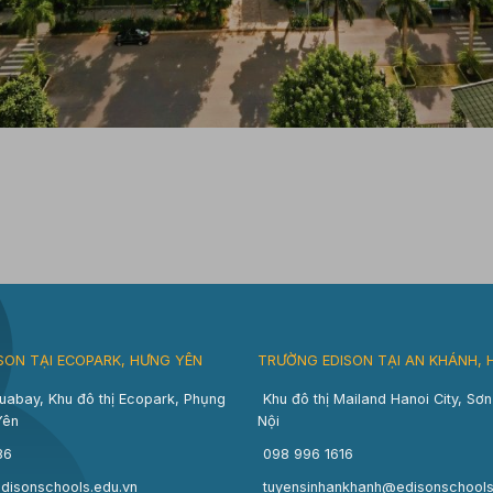
SON TẠI ECOPARK, HƯNG YÊN
TRƯỜNG EDISON TẠI AN KHÁNH, 
uabay, Khu đô thị Ecopark, Phụng
Khu đô thị Mailand Hanoi City, Sơ
Yên
Nội
86
098 996 1616
disonschools.edu.vn
tuyensinhankhanh@edisonschools