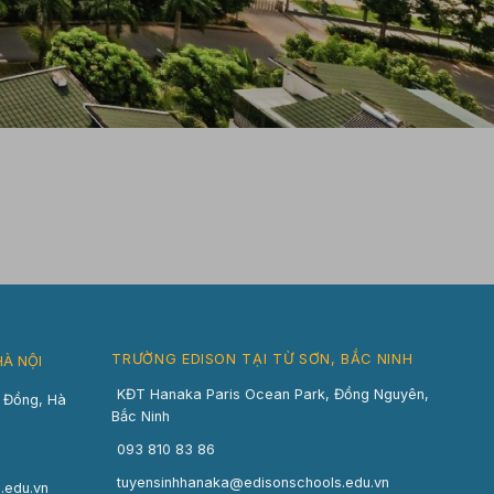
TRƯỜNG EDISON TẠI TỪ SƠN, BẮC NINH
HÀ NỘI
KĐT Hanaka Paris Ocean Park, Đồng Nguyên,
n Đồng, Hà
Bắc Ninh
093 810 83 86
tuyensinhhanaka@edisonschools.edu.vn
.edu.vn