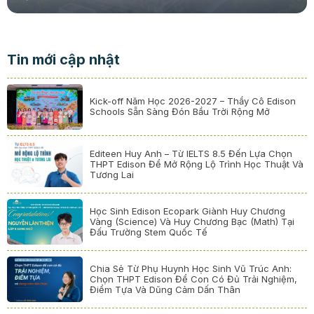
Tin mới cập nhật
Kick-off Năm Học 2026-2027 – Thầy Cô Edison
Schools Sẵn Sàng Đón Bầu Trời Rộng Mở
Editeen Huy Anh – Từ IELTS 8.5 Đến Lựa Chọn
THPT Edison Để Mở Rộng Lộ Trình Học Thuật Và
Tương Lai
Học Sinh Edison Ecopark Giành Huy Chương
Vàng (Science) Và Huy Chương Bạc (Math) Tại
Đấu Trường Stem Quốc Tế
Chia Sẻ Từ Phụ Huynh Học Sinh Vũ Trúc Anh:
Chọn THPT Edison Để Con Có Đủ Trải Nghiệm,
Điểm Tựa Và Dũng Cảm Dấn Thân