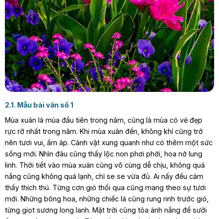
2.1. Mẫu bài văn số 1
Mùa xuân là mùa đầu tiên trong năm, cũng là mùa có vẻ đẹp
rực rỡ nhất trong năm. Khi mùa xuân đến, không khí cũng trở
nên tươi vui, ấm áp. Cảnh vật xung quanh như có thêm một sức
sống mới. Nhìn đâu cũng thấy lộc non phơi phới, hoa nở lung
linh. Thời tiết vào mùa xuân cũng vô cùng dễ chịu, không quá
nắng cũng không quá lạnh, chỉ se se vừa đủ. Ai nấy đều cảm
thấy thích thú. Từng cơn gió thổi qua cũng mang theo sự tươi
mới. Những bông hoa, những chiếc lá cũng rung rinh trước gió,
từng giọt sương long lanh. Mặt trời cũng tỏa ánh nắng để sưởi