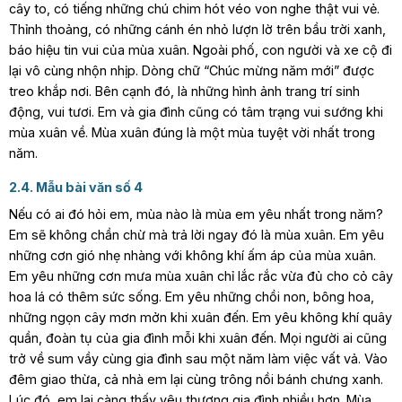
cây to, có tiếng những chú chim hót véo von nghe thật vui vẻ.
Thỉnh thoảng, có những cánh én nhỏ lượn lờ trên bầu trời xanh,
báo hiệu tin vui của mùa xuân. Ngoài phố, con người và xe cộ đi
lại vô cùng nhộn nhịp. Dòng chữ “Chúc mừng năm mới” được
treo khắp nơi. Bên cạnh đó, là những hình ảnh trang trí sinh
động, vui tươi. Em và gia đình cũng có tâm trạng vui sướng khi
mùa xuân về. Mùa xuân đúng là một mùa tuyệt vời nhất trong
năm.
2.4. Mẫu bài văn số 4
Nếu có ai đó hỏi em, mùa nào là mùa em yêu nhất trong năm?
Em sẽ không chần chừ mà trả lời ngay đó là mùa xuân. Em yêu
những cơn gió nhẹ nhàng với không khí ấm áp của mùa xuân.
Em yêu những cơn mưa mùa xuân chỉ lắc rắc vừa đủ cho cỏ cây
hoa lá có thêm sức sống. Em yêu những chồi non, bông hoa,
những ngọn cây mơn mởn khi xuân đến. Em yêu không khí quây
quần, đoàn tụ của gia đình mỗi khi xuân đến. Mọi người ai cũng
trở về sum vầy cùng gia đình sau một năm làm việc vất vả. Vào
đêm giao thừa, cả nhà em lại cùng trông nồi bánh chưng xanh.
Lúc đó, em lại càng thấy yêu thương gia đình nhiều hơn. Mùa