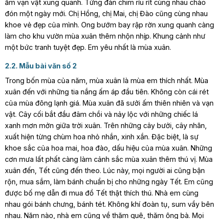
ấm vạn vật xung quanh. Từng đàn chim ríu rít cùng nhau chào
đón một ngày mới. Chị Hồng, chị Mai, chị Đào cũng cùng nhau
khoe vẻ đẹp của mình. Ong bướm bay rập rờn xung quanh càng
làm cho khu vườn mùa xuân thêm nhộn nhịp. Khung cảnh như
một bức tranh tuyệt đẹp. Em yêu nhất là mùa xuân.
2.2. Mẫu bài văn số 2
Trong bốn mùa của năm, mùa xuân là mùa em thích nhất. Mùa
xuân đến với những tia nắng ấm áp đầu tiên. Không còn cái rét
của mùa đông lạnh giá. Mùa xuân đã sưởi ấm thiên nhiên và vạn
vật. Cây cối bắt đầu đâm chồi và nảy lộc với những chiếc lá
xanh mơn mởn giữa trời xuân. Trên những cây bưởi, cây nhãn,
xuất hiện từng chùm hoa nhỏ nhắn, xinh xắn. Đặc biệt, là sự
khoe sắc của hoa mai, hoa đào, dấu hiệu của mùa xuân. Những
cơn mưa lất phất càng làm cảnh sắc mùa xuân thêm thú vị. Mùa
xuân đến, Tết cũng đến theo. Lúc này, mọi người ai cũng bận
rộn, mua sắm, làm bánh chuẩn bị cho những ngày Tết. Em cũng
được bố mẹ dẫn đi mua đồ Tết thật thích thú. Nhà em cùng
nhau gói bánh chưng, bánh tét. Không khí đoàn tụ, sum vầy bên
nhau. Năm nào, nhà em cũng về thăm quê, thăm ông bà. Mọi