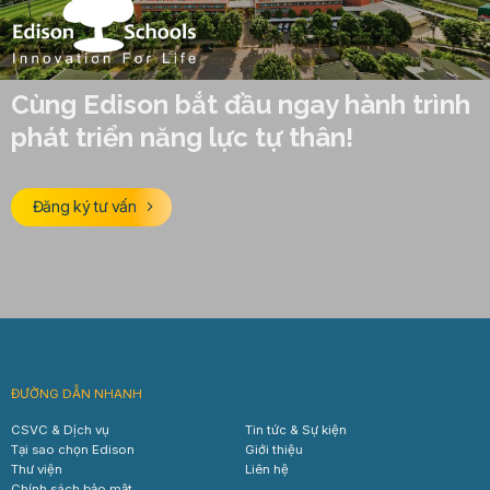
Cùng Edison bắt đầu ngay hành trình
phát triển năng lực tự thân!
Đăng ký tư vấn
ĐƯỜNG DẪN NHANH
CSVC & Dịch vụ
Tin tức & Sự kiện
Tại sao chọn Edison
Giới thiệu
Thư viện
Liên hệ
Chính sách bảo mật