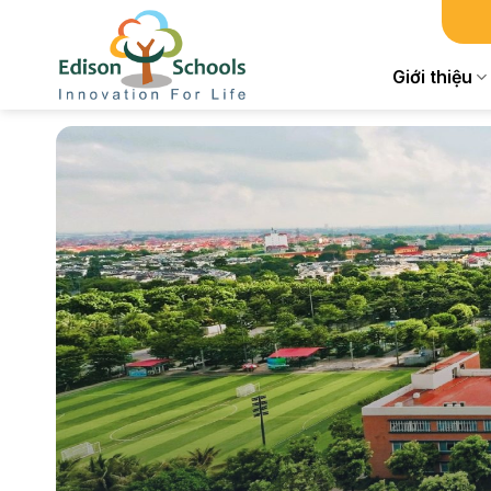
Chuyển
đến
nội
Giới thiệu
dung