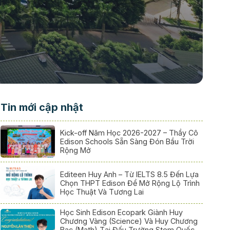
Tin mới cập nhật
Kick-off Năm Học 2026-2027 – Thầy Cô
Edison Schools Sẵn Sàng Đón Bầu Trời
Rộng Mở
Editeen Huy Anh – Từ IELTS 8.5 Đến Lựa
Chọn THPT Edison Để Mở Rộng Lộ Trình
Học Thuật Và Tương Lai
Học Sinh Edison Ecopark Giành Huy
Chương Vàng (Science) Và Huy Chương
Bạc (Math) Tại Đấu Trường Stem Quốc