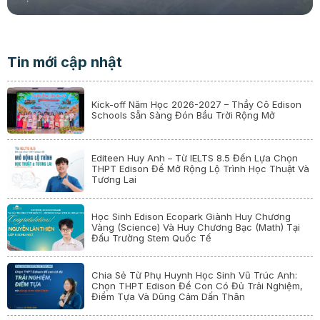
Tin mới cập nhật
Kick-off Năm Học 2026-2027 – Thầy Cô Edison
Schools Sẵn Sàng Đón Bầu Trời Rộng Mở
Editeen Huy Anh – Từ IELTS 8.5 Đến Lựa Chọn
THPT Edison Để Mở Rộng Lộ Trình Học Thuật Và
Tương Lai
Học Sinh Edison Ecopark Giành Huy Chương
Vàng (Science) Và Huy Chương Bạc (Math) Tại
Đấu Trường Stem Quốc Tế
Chia Sẻ Từ Phụ Huynh Học Sinh Vũ Trúc Anh:
Chọn THPT Edison Để Con Có Đủ Trải Nghiệm,
Điểm Tựa Và Dũng Cảm Dấn Thân