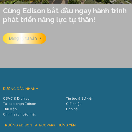
Cùng Edison bắt đầu ngay hành trình
phát triển năng lực tự thân!
Đăng ký tư vấn
ĐƯỜNG DẪN NHANH
CSVC & Dịch vụ
Tin tức & Sự kiện
Tại sao chọn Edison
Giới thiệu
Thư viện
Liên hệ
Chính sách bảo mật
TRƯỜNG EDISON TẠI ECOPARK, HƯNG YÊN