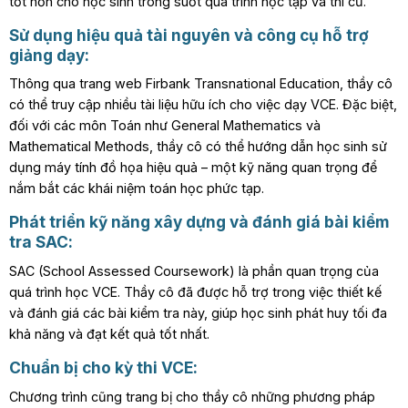
tốt hơn cho học sinh trong suốt quá trình học tập và thi cử.
Sử dụng hiệu quả tài nguyên và công cụ hỗ trợ
giảng dạy:
Thông qua trang web Firbank Transnational Education, thầy cô
có thể truy cập nhiều tài liệu hữu ích cho việc dạy VCE. Đặc biệt,
đối với các môn Toán như General Mathematics và
Mathematical Methods, thầy cô có thể hướng dẫn học sinh sử
dụng máy tính đồ họa hiệu quả – một kỹ năng quan trọng để
nắm bắt các khái niệm toán học phức tạp.
Phát triển kỹ năng xây dựng và đánh giá bài kiểm
tra SAC:
SAC (School Assessed Coursework) là phần quan trọng của
quá trình học VCE. Thầy cô đã được hỗ trợ trong việc thiết kế
và đánh giá các bài kiểm tra này, giúp học sinh phát huy tối đa
khả năng và đạt kết quả tốt nhất.
Chuẩn bị cho kỳ thi VCE:
Chương trình cũng trang bị cho thầy cô những phương pháp