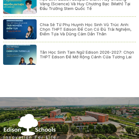
Vàng (Science) Và Huy Chương Bạc (Math) Tại
Đấu Trường Stem Quốc Tế
Chia Sẻ Từ Phụ Huynh Học Sinh Vũ Trúc Anh:
Chọn THPT Edison Để Con Có Đủ Trải Nghiệm,
Điểm Tựa Và Dũng Cảm Dấn Thân
Tân Học Sinh Tam Ngữ Edison 2026-2027: Chọn
THPT Edison Để Mở Rộng Cánh Cửa Tương Lai