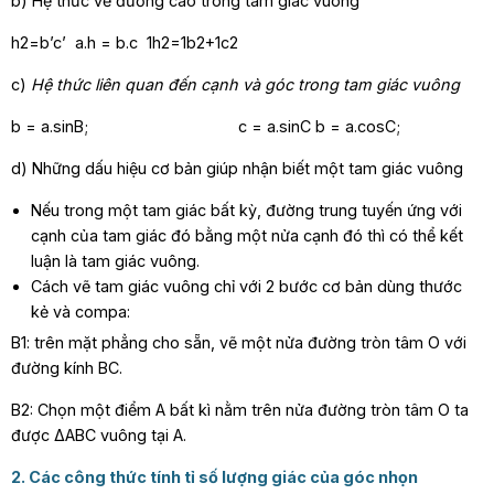
b) H
ệ thức về đường cao trong tam giác vuông
h2=b’c’ a.h = b.c 1h2=1b2+1c2
c)
Hệ thức liên quan đến cạnh và góc trong tam giác vuông
b = a.sinB; c = a.sinC b = a.cosC; c
d)
Những dấu hiệu cơ bản giúp nhận biết một tam giác vuông
Nếu trong một tam giác bất kỳ, đường trung tuyến ứng với
cạnh của tam giác đó bằng một nửa cạnh đó thì có thể kết
luận là tam giác vuông.
Cách vẽ tam giác vuông chỉ với 2 bước cơ bản dùng thước
kẻ và compa:
B1: trên mặt phẳng cho sẵn, vẽ một nửa đường tròn tâm O với
đường kính BC.
B2: Chọn một điểm A bất kì nằm trên nửa đường tròn tâm O ta
được ΔABC vuông tại A.
2. Các công thức tính tỉ số lượng giác của góc nhọn