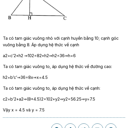
Ta có tam giác vuông nhỏ với cạnh huyền bằng 10; cạnh góc
vuông bằng 8. Áp dụng hệ thức về cạnh
a2=c’2+h2 ⇒102=82+h2⇒h2=36⇒h=6
Ta có tam giác vuông to, áp dụng hệ thức về đường cao:
h2=b’c’⇒36=8x⇒x=4.5
Ta có tam giác vuông to, áp dụng hệ thức về cạnh:
c2=b’2+a2⇒(8+4.5)2=102+y2⇒y2=56.25⇒y=7.5
Vậy x = 4.5 và y = 7.5