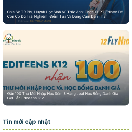
Chia Sẻ Từ Phụ Huynh Học Sinh Vũ Trúc Anh: Chọn THPT Edison Để
Con Có Đủ Trải Nghiệm, Điểm Tựa Và Dũng Cảm Dấn Thân
Gần 100 Thư Mời Nhập Học Sớm & Hàng Loạt Học Bổng Danh Giá
Gọi Tên Editeens K12
Tin mới cập nhật