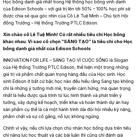
Học bổng danh giá nhất trong Hệ thống học bổng vinh danh
của Edison Schools – với giá trị lên tới 50% – 100% học phí sẽ
được chia sẻ qua góc nhìn của Cô Lê Tuệ Minh – Chủ tịch Hội
đồng Trường – Hệ thống Trường PTLC Edison.
Xin chào cô Lê Tuệ Minh! Có rất nhiều tiêu chí Học bổng
khác nhau. Vì sao cô chọn “SÁNG TẠO” là tiêu chí cho Học
bổng danh giá nhất của Edison Schools
INNOVATION FOR LIFE – SÁNG TẠO VÌ CUỘC SỐNG là Slogan
của Hệ thống Trường PTLC Edison, thể hiện một trong những
giá trị và phẩm chất quan trọng hàng đầu của Học sinh. Học
sinh Edison ở bất cứ bậc học nào đều hiểu rằng Sáng tạo không
chỉ là những ý tưởng mới mẻ, truyền cảm hứng; mà quan trọng
nhất là hiểu được quá trình từ lúc hình thành và phát triển ý
tưởng, xây dựng kế hoạch, triển khai và hoàn thành dự án hay
sản phẩm cụ thể là cả một hành trình dài đòi hỏi nhiều kỹ năng,
phẩm chất và sự cố gắng, nỗ lực không ngừng.
Chính vì vậy, nếu chỉ lựa chọn chủ nhân học bổng dựa trên tiêu
chí năng lực học thuật và các bài luận thì cũng chỉ đánh giá