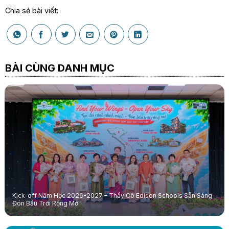
Chia sẻ bài viết:
BÀI CÙNG DANH MỤC
Kick-off Năm Học 2026-2027 – Thầy Cô Edison Schools Sẵn Sàng
Đón Bầu Trời Rộng Mở