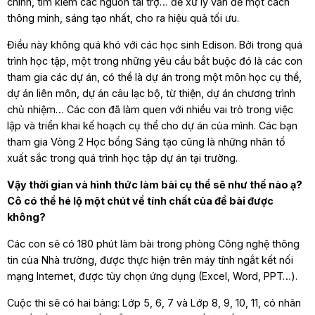
chính, tìm kiếm các nguồn tài trợ… để xử lý vấn đề một cách
thông minh, sáng tạo nhất, cho ra hiệu quả tối ưu.
Điều này không quá khó với các học sinh Edison. Bởi trong quá
trình học tập, một trong những yêu cầu bắt buộc đó là các con
tham gia các dự án, có thể là dự án trong một môn học cụ thể,
dự án liên môn, dự án câu lạc bộ, từ thiện, dự án chương trình
chủ nhiệm… Các con đã làm quen với nhiều vai trò trong việc
lập và triển khai kế hoạch cụ thể cho dự án của mình. Các bạn
tham gia Vòng 2 Học bổng Sáng tạo cũng là những nhân tố
xuất sắc trong quá trình học tập dự án tại trường.
Vậy thời gian và hình thức làm bài cụ thể sẽ như thế nào ạ?
Cô có thể hé lộ một chút về tính chất của đề bài được
không?
Các con sẽ có 180 phút làm bài trong phòng Công nghệ thông
tin của Nhà trường, được thực hiện trên máy tính ngắt kết nối
mạng Internet, được tùy chọn ứng dụng (Excel, Word, PPT…).
Cuộc thi sẽ có hai bảng: Lớp 5, 6, 7 và Lớp 8, 9, 10, 11, có nhân