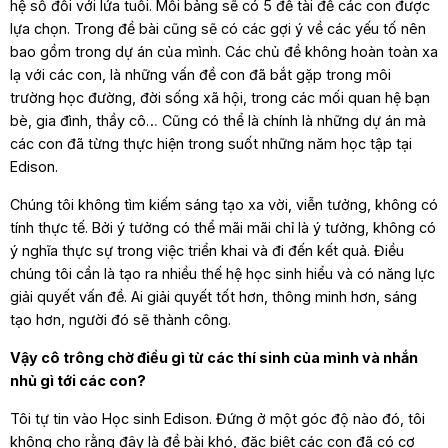
hệ số đối với lứa tuổi. Mỗi bảng sẽ có 5 đề tài để các con được
lựa chọn. Trong đề bài cũng sẽ có các gợi ý về các yếu tố nên
bao gồm trong dự án của mình. Các chủ đề không hoàn toàn xa
lạ với các con, là những vấn đề con đã bắt gặp trong môi
trường học đường, đời sống xã hội, trong các mối quan hệ bạn
bè, gia đình, thầy cô… Cũng có thể là chính là những dự án mà
các con đã từng thực hiện trong suốt những năm học tập tại
Edison.
Chúng tôi không tìm kiếm sáng tạo xa vời, viễn tưởng, không có
tính thực tế. Bởi ý tưởng có thể mãi mãi chỉ là ý tưởng, không có
ý nghĩa thực sự trong việc triển khai và đi đến kết quả. Điều
chúng tôi cần là tạo ra nhiều thế hệ học sinh hiểu và có năng lực
giải quyết vấn đề. Ai giải quyết tốt hơn, thông minh hơn, sáng
tạo hơn, người đó sẽ thành công.
Vậy cô trông chờ điều gì từ các thí sinh của mình và nhắn
nhủ gì tới các con?
Tôi tự tin vào Học sinh Edison. Đứng ở một góc độ nào đó, tôi
không cho rằng đây là đề bài khó, đặc biệt các con đã có cơ