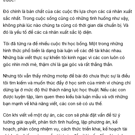
Đó chính là bản chất của các cuộc thi lựa chọn các cá nhân xuất
sắc nhất. Trong cuộc sống cũng có những tình huống như vậy,
không phải lúc nào chúng ta cũng có thời gian dài chuẩn bị. Và
đó là yếu tố để các cá nhân xuất sắc lộ diện.
Tôi đã từng ra đề nhiều cuộc thi học bổng. Một trong những
hình thức phổ biến là dạng bài luận về các đề tài khác nhau.
Những bài viết thực sự khiến tôi kinh ngạc vì các con luôn có
góc nhìn mới mẻ, thậm chí là gai góc và rất thẳng thắn.
Nhưng tôi vẫn thấy những motip đề bài đó chưa thực sự là điều
tôi tìm kiếm và muốn thúc đẩy ở học sinh của mình vì chúng chỉ
dừng lại ở mức độ thử thách năng lực học thuật. Nếu các con
được luyện tập, làm quen theo kiểu bài luận mẫu và với những
bạn mạnh về khả năng viết, các con sẽ có ưu thế.
Còn khi viết về một dự án, các con sẽ phải đặt vấn đề từ ý
tưởng giải quyết, phân tích tình huống, lập phương án, kế
hoạch, phân công nhiệm vụ, cách thức triển khai, kế hoạch tài