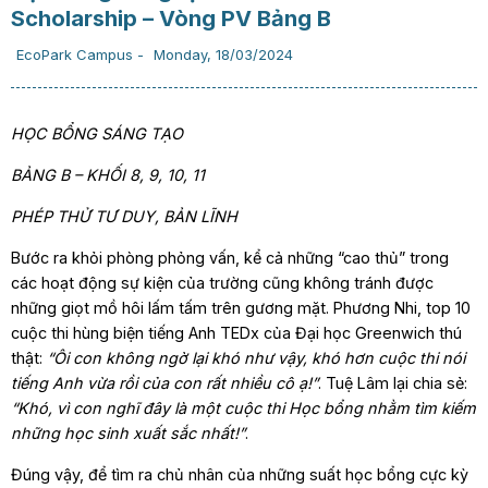
Scholarship – Vòng PV Bảng B
EcoPark Campus
-
Monday, 18/03/2024
HỌC BỔNG SÁNG TẠO
BẢNG B – KHỐI 8, 9, 10, 11
PHÉP THỬ TƯ DUY, BẢN LĨNH
Bước ra khỏi phòng phỏng vấn, kể cả những “cao thủ” trong
các hoạt động sự kiện của trường cũng không tránh được
những giọt mồ hôi lấm tấm trên gương mặt. Phương Nhi, top 10
cuộc thi hùng biện tiếng Anh TEDx của Đại học Greenwich thú
thật:
“Ôi con không ngờ lại khó như vậy, khó hơn cuộc thi nói
tiếng Anh vừa rồi của con rất nhiều cô ạ!”
. Tuệ Lâm lại chia sẻ:
“Khó, vì con nghĩ đây là một cuộc thi Học bổng nhằm tìm kiếm
những học sinh xuất sắc nhất!”
.
Đúng vậy, để tìm ra chủ nhân của những suất học bổng cực kỳ