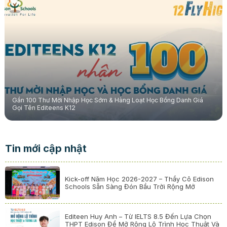
Gần 100 Thư Mời Nhập Học Sớm & Hàng Loạt Học Bổng Danh Giá
Gọi Tên Editeens K12
Tin mới cập nhật
Kick-off Năm Học 2026-2027 – Thầy Cô Edison
Schools Sẵn Sàng Đón Bầu Trời Rộng Mở
Editeen Huy Anh – Từ IELTS 8.5 Đến Lựa Chọn
THPT Edison Để Mở Rộng Lộ Trình Học Thuật Và