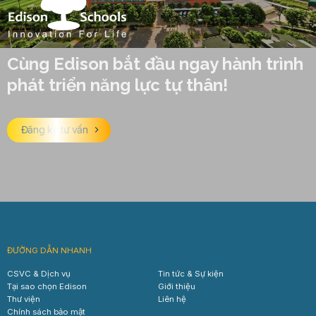
Cùng Edison bắt đầu ngay hành trình
phát triển năng lực tự thân!
Đăng ký tư vấn
ĐƯỜNG DẪN NHANH
CSVC & Dịch vụ
Tin tức & Sự kiện
Tại sao chọn Edison
Giới thiệu
Thư viện
Liên hệ
Chính sách bảo mật