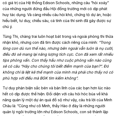
có giá trị của Hệ thống Edison Schools, những câu “hỏi xoáy”
của những người đứng đầu Hội đồng trường mới có dịp phát
huy tác dụng. Và càng nhiều câu hỏi khó, chứng tỏ dự án, hoặc
hiểu biết, tư duy, chiều sâu, cá tính của thí sinh đã gây được sự
chú ý.
Tùng Thi, chàng trai luôn hoạt bát trong và ngoài phòng thi thừa
nhận khó, nhưng con đã tìm được cách riêng của mình:
“Trong
lòng con dù run thế nào, nhưng bên ngoài vẫn luôn là nụ cười,
điều đó sẽ mang lại năng lượng tích cực. Con đã xem rất nhiều
tips phỏng vấn. Con thấy hầu như cuộc phỏng vấn nào cũng
sẽ có câu “Hãy cho chúng tôi biết điểm mạnh của bạn?”. Đó
không chỉ là liệt kê thế mạnh của mình mà phải cho thấy nó có
phù hợp với điều mà BGK tìm kiếm không”.
Tư duy phản biện sắc bén và bản lĩnh của các bạn hơn lúc nào
hết có dịp được thể hiện. Đối diện với câu hỏi hóc búa về khả
năng quản lý một dự án quá đồ sộ như vậy, câu trả lời của Minh
Châu là: “Cũng như cô Minh, thầy Hào ở đây là những người
quản lý ngôi trường lớn như Edison Schools, con sẽ thành lập