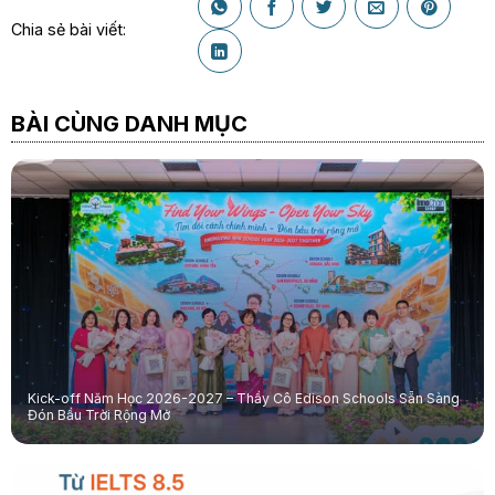
Chia sẻ bài viết:
BÀI CÙNG DANH MỤC
Kick-off Năm Học 2026-2027 – Thầy Cô Edison Schools Sẵn Sàng
Đón Bầu Trời Rộng Mở