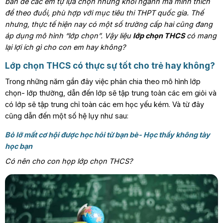
ban để các em tự lựa chọn những khối ngành mà mình thích
để theo đuổi, phù hợp với mục tiêu thi THPT quốc gia. Thế
nhưng, thực tế hiện nay có một số trường cấp hai cũng đang
áp dụng mô hình “lớp chọn”. Vậy liệu
lớp chọn THCS
có mang
lại lợi ích gì cho con em hay không?
Lớp chọn THCS có thực sự tốt cho trẻ hay không?
Trong những năm gần đây việc phân chia theo mô hình lớp
chọn- lớp thường, dẫn đến lớp sẽ tập trung toàn các em giỏi và
có lớp sẽ tập trung chỉ toàn các em học yếu kém. Và từ đây
cũng dẫn đến một số hệ lụy như sau:
Bỏ lỡ mất cơ hội được học hỏi từ bạn bè- Học thầy không tày
học bạn
Có nên cho con họp lớp chọn THCS?