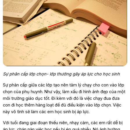
Sự phân cấp lớp chọn- lớp thường gây áp lực cho học sinh
Sự phân cấp giữa các lớp tạo nên tâm lý chạy cho con vào lớp
chọn của phụ huynh. Như vậy, làm xấu đi hình ảnh đẹp của một
môi trường giáo dục tốt. Đi kèm với đó là việc chạy đua đưa
con đi học thêm hàng loạt để đủ điều kiện vào lớp chọn. Việc
này vô tình sẽ làm các em học sinh bị áp lực.
Với tuổi đang giai đoạn thiếu niên, nhạy cảm, các em rất dễ bị
áp lực, chán nản việc học nếu bị ép quá nhiều. Nó ảnh hưởng