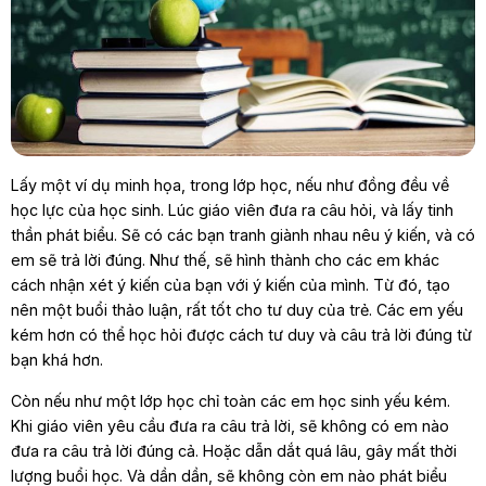
Lấy một ví dụ minh họa, trong lớp học, nếu như đồng đều về
học lực của học sinh. Lúc giáo viên đưa ra câu hỏi, và lấy tinh
thần phát biểu. Sẽ có các bạn tranh giành nhau nêu ý kiến, và có
em sẽ trả lời đúng. Như thế, sẽ hình thành cho các em khác
cách nhận xét ý kiến của bạn với ý kiến của mình. Từ đó, tạo
nên một buổi thảo luận, rất tốt cho tư duy của trẻ. Các em yếu
kém hơn có thể học hỏi được cách tư duy và câu trả lời đúng từ
bạn khá hơn.
Còn nếu như một lớp học chỉ toàn các em học sinh yếu kém.
Khi giáo viên yêu cầu đưa ra câu trả lời, sẽ không có em nào
đưa ra câu trả lời đúng cả. Hoặc dẫn dắt quá lâu, gây mất thời
lượng buổi học. Và dần dần, sẽ không còn em nào phát biểu