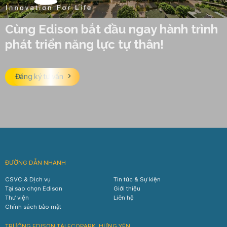
Cùng Edison bắt đầu ngay hành trình
phát triển năng lực tự thân!
Đăng ký tư vấn
ĐƯỜNG DẪN NHANH
CSVC & Dịch vụ
Tin tức & Sự kiện
Tại sao chọn Edison
Giới thiệu
Thư viện
Liên hệ
Chính sách bảo mật
TRƯỜNG EDISON TẠI ECOPARK, HƯNG YÊN